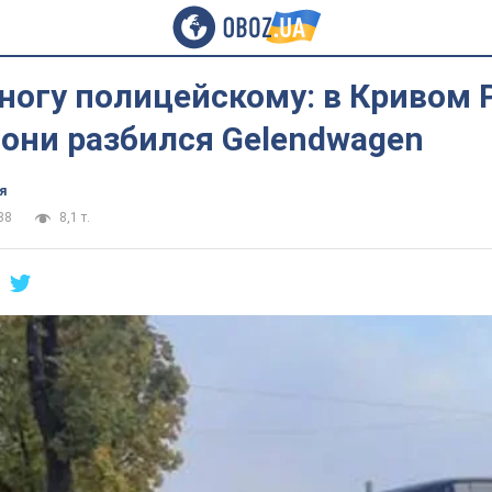
ногу полицейскому: в Кривом 
они разбился Gelendwagen
я
38
8,1 т.