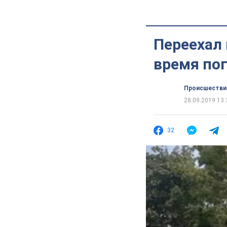
Переехал 
время пог
Происшестви
28.09.2019 13:
32