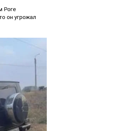
м Роге
то он угрожал