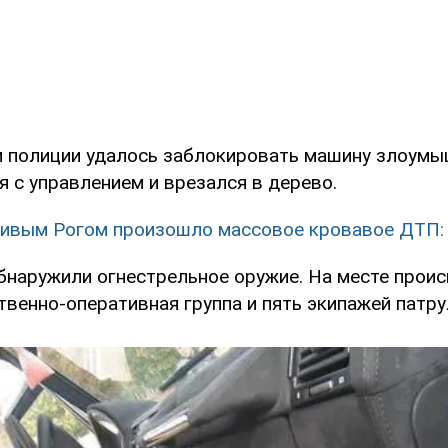
и полиции удалось заблокировать машину злоумы
я с управлением и врезался в дерево.
ивым Рогом произошло массовое кровавое ДТП:
бнаружили огнестрельное оружие. На месте прои
твенно-оперативная группа и пять экипажей патру