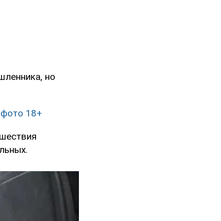
шленника, но
 фото 18+
сшествия
льных.