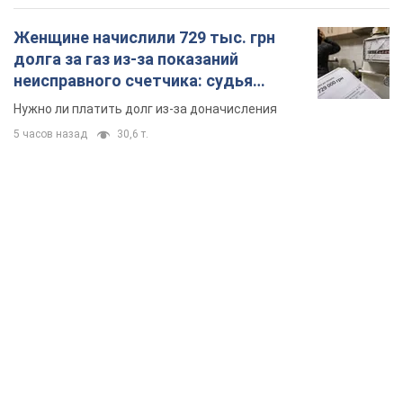
Женщине начислили 729 тыс. грн
долга за газ из-за показаний
неисправного счетчика: судья
вынес неожиданное решение
Нужно ли платить долг из-за доначисления
5 часов назад
30,6 т.