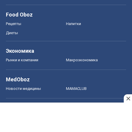
MedOboz
Новости медицины
MAMACLUB
Шоу
Афиша
Сплетни
Красота
Мода
Женский Журнал