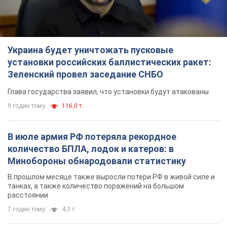
В июле армия РФ потеряла рекордное
количество БПЛА, лодок и катеров: в
Минобороны обнародовали статистику
В прошлом месяце также выросли потери РФ в живой силе и
танках, а также количество поражений на большом
расстоянии
7 годин тому
4,3 т.
"Нужны быстрые и нестандартные подходы":
Корецкий пообещал предоставить бизнесу
приоритетный доступ к имеющимся
складским помещениям
Так или иначе, бизнес после обстрелов получит поддержку
3 години тому
498