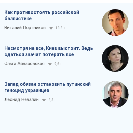
Запад обязан остановить путинский
геноцид украинцев
Леонид Невзлин
2,5 т.
Посмотрим в зубы дареному коню:
придирчиво – о помощи Украине