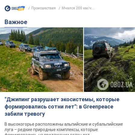
"Джипинг разрушает экосистемы, которые
формировались сотни лет": в Greenpeace
забили тревогу
В высокогорье расположены альпийские и субальпийские
луга – редкие природные комплексы, которые
формировались на протяжении сотен лет
4 години тому
429
Жара в Украине пойдет на спад,
ожидаются грозы: синоптики дали
прогноз, когда стоит ожидать
изменения погоды
Совсем скоро жара постепенно отступит
5.08.2026 14:59
5,5 т.
"Или, может, я запугана с детства?"