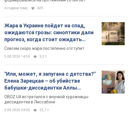
Елена Зарецкая – об убийстве
бабушки-диссидентки Аллы
Горской, критике сына Стуса и
OBOZ.UA встретился с внучкой художницы-
бегстве в Португалию с пятью
диссидентки в Лиссабоне
детьми
5.08.2026 04:00
25,7 т.