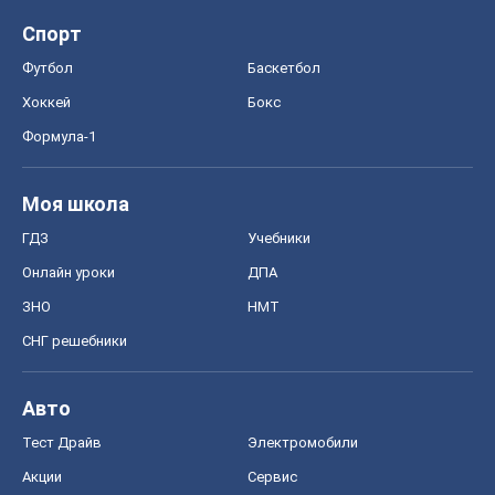
ЗНО
НМТ
СНГ решебники
Авто
Тест Драйв
Электромобили
Акции
Сервис
Food Oboz
Рецепты
Напитки
Диеты
Экономика
Рынки и компании
Mакроэкономика