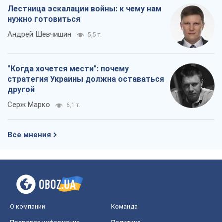
Все мнения
О компании
Команда
Правовая информация
Политика
конфиденциальности
Реклама на сайте
Документы
Редакционная политика
Журналисты OBOZ.UA на месте
событий
OBOZ.UA
Политика
Мир
Расследования
Блоги
Общество