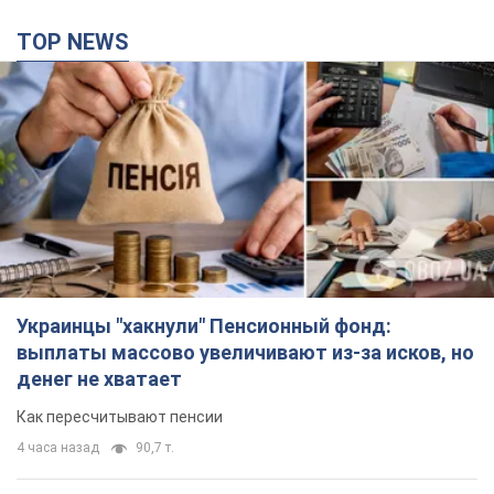
Украинцы "хакнули" Пенсионный фонд:
выплаты массово увеличивают из-за исков, но
денег не хватает
Как пересчитывают пенсии
4 часа назад
90,7 т.
ВАКС избрал меру пресечения экс-послу
Украины в США Стефанишиной: что известно о
деле
Суд не полностью удовлетворил ходатайство прокуратуры
42 минуты назад
2,9 т.
Россия атаковала судно под флагом Гвинеи-