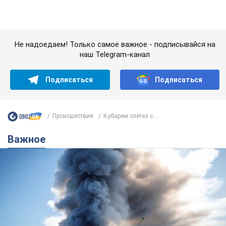
Происшествия
Кубарем слетел с...
Важное
"У меня для россиян плохие новости": Селезнев
предположил, чем закончится "война складов"
Москва может превратиться в "остров" и погрузиться в
темноту, спрогнозировал военный эксперт
5.08.2026 16:00
61,2 т.