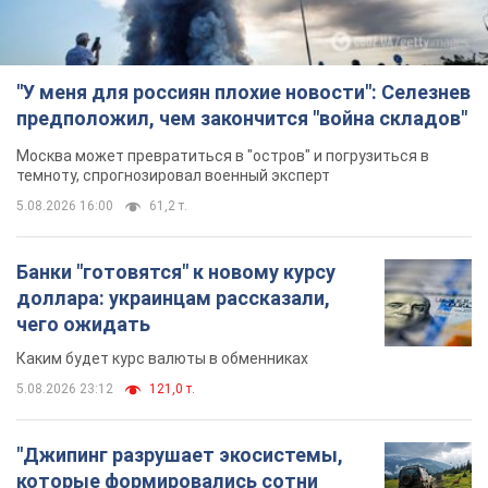
Банки "готовятся" к новому курсу
доллара: украинцам рассказали,
чего ожидать
Каким будет курс валюты в обменниках
5.08.2026 23:12
121,0 т.
"Джипинг разрушает экосистемы,
которые формировались сотни
лет": в Greenpeace забили тревогу
В высокогорье расположены альпийские и
субальпийские луга – редкие природные
комплексы, которые формировались на протяжении сотен
лет
5.08.2026 23:00
1,7 т.