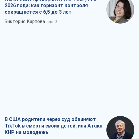
В США родители через суд обвиняют
TikTok в смерти своих детей, или Атака
КНР на молодежь
Александр Кирш
321
Украинский бизнес – тоже часть
обороноспособности страны. Не
отдавайте их рынок чужим
Алексей Давиденко
474