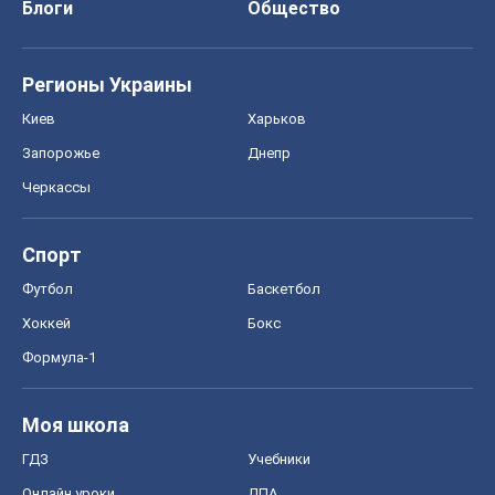
Спорт
Футбол
Баскетбол
Хоккей
Бокс
Формула-1
Моя школа
ГДЗ
Учебники
Онлайн уроки
ДПА
ЗНО
НМТ
СНГ решебники
Авто
Тест Драйв
Электромобили
Акции
Сервис