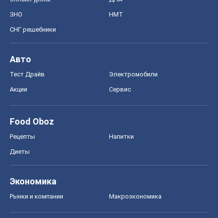
Food Oboz
Рецепты
Напитки
Диеты
Экономика
Рынки и компании
Mакроэкономика
MedOboz
Новости медицины
MAMACLUB
Шоу
Афиша
Сплетни
Красота
Мода