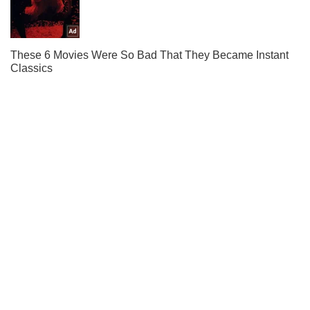
Подпишись на Telegram-канал и посмотри, что будет
дальше!
Подписаться
Подписаться
Происшествия
Колола иголкой и...
Важное