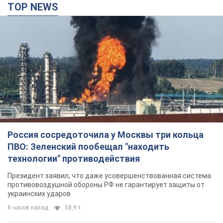
Президент заявил, что даже усовершенствованная система
противовоздушной обороны РФ не гарантирует защиты от
украинских ударов
8 часов назад
58,9 т.
Украина приобрела у Турции 70 баллистических
ракет и многое другое вооружение: в Госдепе
США обнародовали список
Госдеп уже проинформировал об этом американский
Конгресс
9 часов назад
12,3 т.
"Нас услышали лишь одним ухом": в городах
Украины уже 24-й день подряд проходят
митинги в поддержку Федорова. Фото и видео
Антиправительственные выступления с требованием
вернуть Федорова продолжаются до сих пор