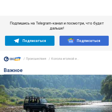
Значительные штрафы и специальные
полигоны: как проблему джипинга решают за
границей
Украине не помешает взять пример со стран Европы
8.08.2026 05:10
2,5 т.
В Прикарпатье после аномальной
жары прошел сильный ливень:
дороги превратились в реки. Видео
Непогода обрушилась на Ивано-Франковскую