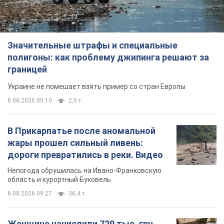
область и курортный Буковель
8.08.2026 09:27
36,4 т.
Женщине начислили 729 тыс. грн
долга за газ из-за показаний
неисправного счетчика: судья
вынес неожиданное решение
Нужно ли платить долг из-за доначисления
8.08.2026 14:43
31,8 т.