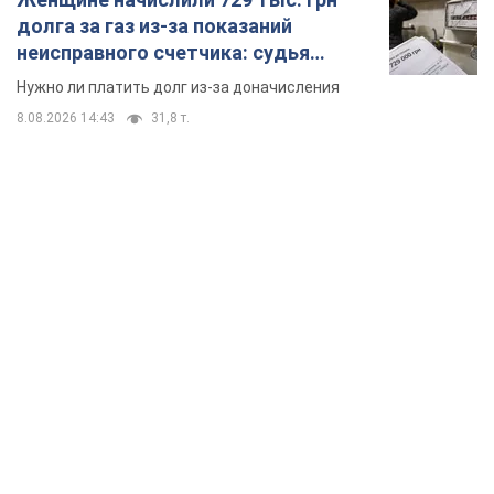
TOP NEWS
Россия сосредоточила у Москвы три кольца
ПВО: Зеленский пообещал "находить
технологии" противодействия