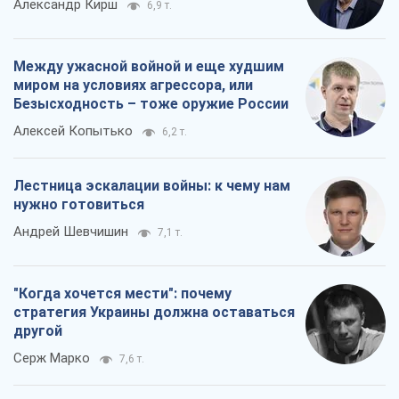
Александр Кирш
6,9 т.
Между ужасной войной и еще худшим
миром на условиях агрессора, или
Безысходность – тоже оружие России
Алексей Копытько
6,2 т.
Лестница эскалации войны: к чему нам
нужно готовиться
Андрей Шевчишин
7,1 т.
"Когда хочется мести": почему
стратегия Украины должна оставаться
другой
Серж Марко
7,6 т.