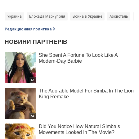
Украина
Блокада Мариуполя
Война в Украине
Азовсталь
А
Редакционная политика