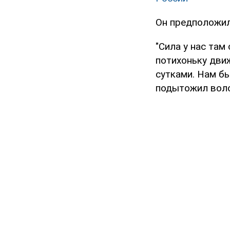
Он предположил,
"Сила у нас там
потихоньку движ
сутками. Нам бы
подытожил воло