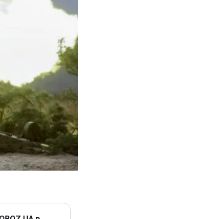
 OBOZ.UA в