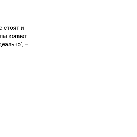
е стоят и
опы копает
еально", –