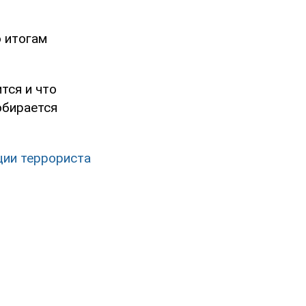
 итогам
тся и что
обирается
ации террориста