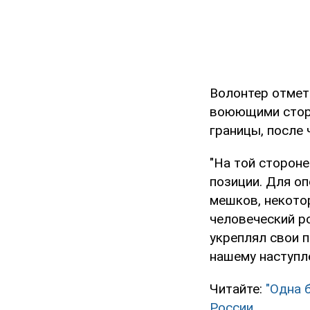
Волонтер отмет
воюющими сторо
границы, после 
"На той сторон
позиции. Для оп
мешков, некото
человеческий р
укреплял свои п
нашему наступл
Читайте:
"Одна 
России