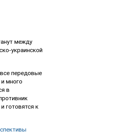
танут между
ско-украинской
 все передовые
 и много
ся в
 противник
 и готовятся к
рспективы