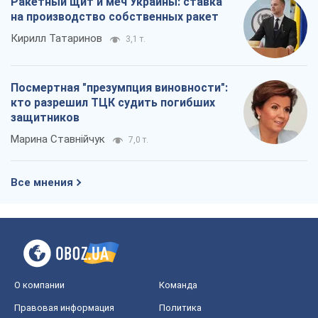
О компании
Команда
Правовая информация
Политика
конфиденциальности
Реклама на сайте
Документы
Редакционная политика
Журналисты OBOZ.UA на месте
событий
OBOZ.UA
Политика
Мир
Расследования
Блоги
Общество