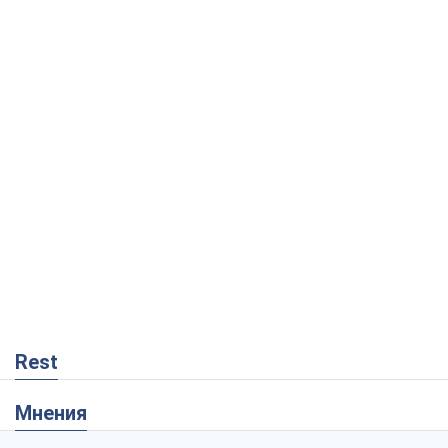
Rest
Мнения
Кремль переносит войну в тыл Европы:
под угрозой критическая логистика
Виктор Ягун
10,2 т.
На чьей стороне истории выступает
Дональд Трамп?
Виктор Каспрук
8,5 т.
О запланированной вырубке более 600