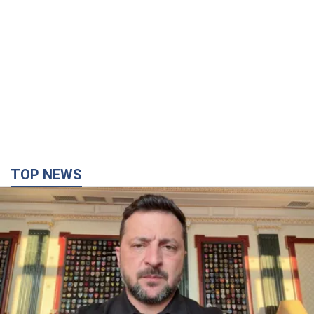
"Защита нашей жизни": Зеленский об
антибаллистической системе FREYJA,
санкциях против России и поддержке аграриев.
Видео
Европейские партнеры присоединяются к совместному
проекту
10 часов назад
73,4 т.
С 1 сентября украинским учителям повысят