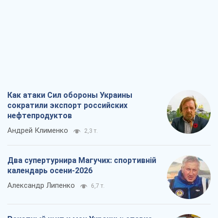
Андрей Клименко
2,3 т.
Два супертурнира Магучих: спортивній
календарь осени-2026
Александр Липенко
6,7 т.
Ракетный щит и меч Украины: ставка
на производство собственных ракет
Кирилл Татаринов
3,1 т.
Посмертная "презумпция виновности":
кто разрешил ТЦК судить погибших
защитников
Марина Ставнійчук
7,0 т.
Все мнения