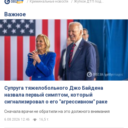
Супруга тяжелобольного Джо Байдена
назвала первый симптом, который
сигнализировал о его "агрессивном" раке
Сначала врачи не обратили на это должного внимания
6.08.2026 12:46
16,5 т.
Отпуск Леси Никитюк в Карпатах
обернулся скандалом: почему
ведущую несправедливо захейтили
Знаменитость вышла на прямую
коммуникацию в сети и расставила все точки
над "i"
6.08.2026 17:32
13,2 т.
"Динамо" с победы стартовало в
квалификации Лиги конференций.