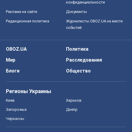
Регионы Украины
Киев
Харьков
Запорожье
Днепр
Черкассы
Спорт
Футбол
Баскетбол
Хоккей
Бокс
Формула-1
Моя школа
ГДЗ
Учебники
Онлайн уроки
ДПА