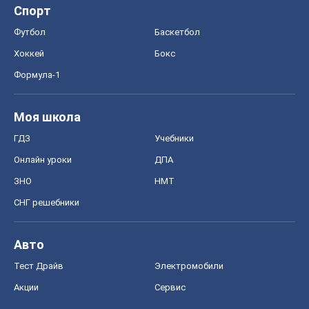
ЗНО
НМТ
СНГ решебники
Авто
Тест Драйв
Электромобили
Акции
Сервис
Food Oboz
Рецепты
Напитки
Диеты
Экономика
Рынки и компании
Mакроэкономика
MedOboz