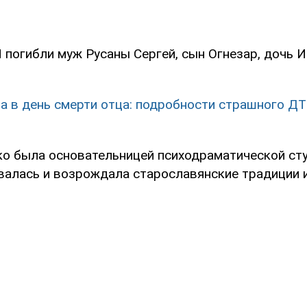
 погибли муж Русаны Сергей, сын Огнезар, дочь И
а в день смерти отца: подробности страшного ДТ
ко была основательницей психодраматической студ
валась и возрождала старославянские традиции и