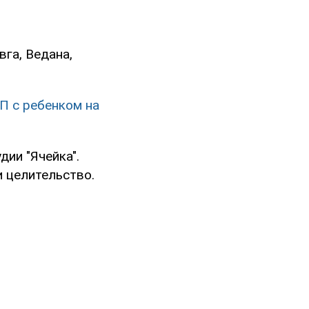
вга, Ведана,
П с ребенком на
ии "Ячейка".
 целительство.