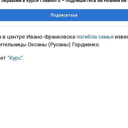
 первыми в курсе главного – подпишитесь на Новини на
Подписаться
за в центре Ивано-Франковска
погибла семья
изве
лительницы Оксаны (Русаны) Гордиенко.
ает
"Курс".