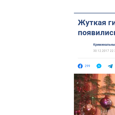
Жуткая г
появилис
Криминальны
30.12.2017 22:
299