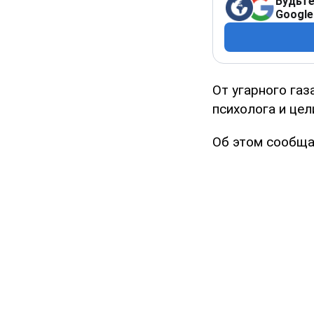
Будьте
Google
От угарного га
психолога и це
Об этом сообщ