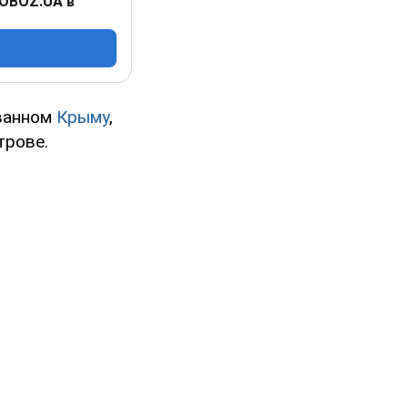
 OBOZ.UA в
ованном
Крыму
,
трове.