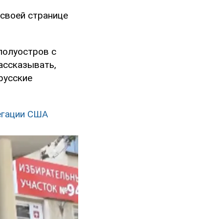
 своей странице
 полуостров с
рассказывать,
русские
егации США