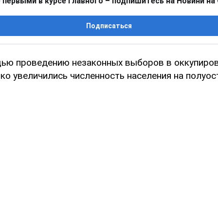
 первыми в курсе главного – подпишитесь на Новини на
Подписаться
щью проведению незаконных выборов в оккупир
ько увеличились численность населения на полуос