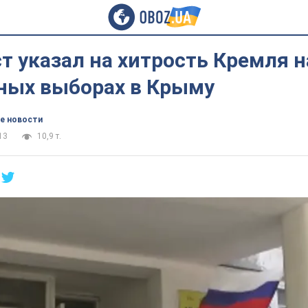
 указал на хитрость Кремля н
ных выборах в Крыму
е новости
13
10,9 т.