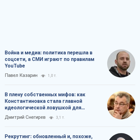
YouTube
Павел Казарин
1,0 т.
В плену собственных мифов: как
Константиновка стала главной
идеологической ловушкой для
российских оккупантов
Дмитрий Снегирев
3,1 т.
Рекрутинг: обновленный и, похоже,
полезный вражеский опыт, или
Диалектика требовательной трусости
Александр Кирш
2,5 т.
Ни оружия, ни людей: как Лукашенко
создает новую армию
Игар Тышкевич
17,0 т.