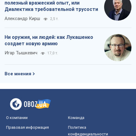
Все мнения
О компании
Команда
Правовая информация
Политика
конфиденциальности
Реклама на сайте
Документы
Редакционная политика
Журналисты OBOZ.UA на месте
событий
OBOZ.UA
Политика
Мир
Расследования