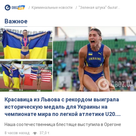
Красавица из Львова с рекордом выиграла
историческую медаль для Украины на
чемпионате мира по легкой атлетике U20.
Видео
Наша соотечественница блестяще выступила в Орегоне
8 часов назад
37,0 т.
Александру Пономареву – 53: что
известно о трех детях секс-
символа 90-х и как они выглядят
Несмотря на развитие карьеры, артист не
забывал о личном счастье
9.08.2026 04:01
10,3 т.