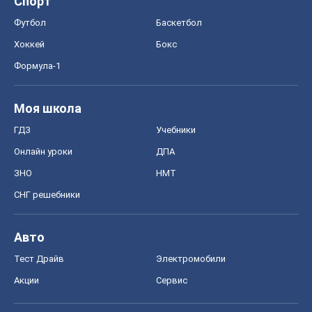
Онлайн уроки
ДПА
ЗНО
НМТ
СНГ решебники
Авто
Тест Драйв
Электромобили
Акции
Сервис
Food Oboz
Рецепты
Напитки
Диеты
Экономика
Рынки и компании
Mакроэкономика