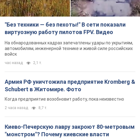
час назад
2,1 т.
Армия РФ уничтожила предприятие Kromberg &
Schubert в Житомире. Фото
Когда предприятие возобновит работу, пока неизвестно
2 часа назад
8,7 т.
Киево-Печерскую лавру закроют 80-метровым
"монстром"? Почему киевские власти
отказались остановить строительство
небоскреба "московского верующего"
Какая реакция Кличко на петицию по отмене строительства
5 часов назад
60,3 т.