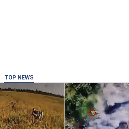
TOP NEWS
"Без техники — без пехоты!" В сети показали
виртуозную работу пилотов FPV. Видео
На обнародованных кадрах запечатлены удары по укрытиям,
автомобилям, инженерной технике и живой силе российских
войск