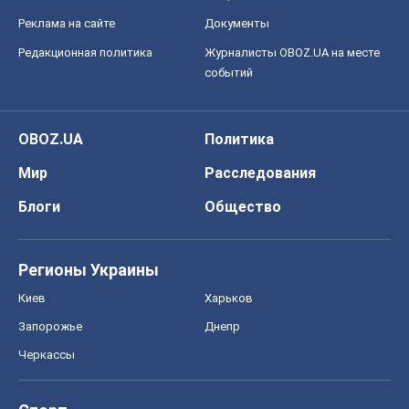
Блоги
Общество
Регионы Украины
Киев
Харьков
Запорожье
Днепр
Черкассы
Спорт
Футбол
Баскетбол
Хоккей
Бокс
Формула-1
Моя школа
ГДЗ
Учебники