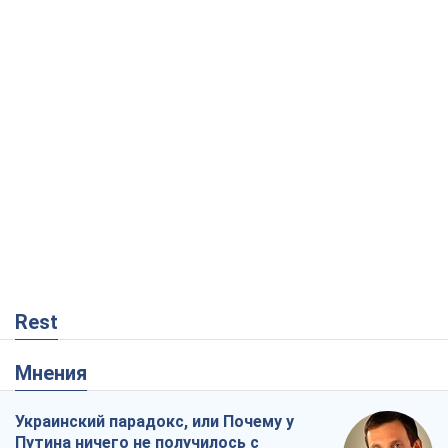
Rest
Мнения
Украинский парадокс, или Почему у
Путина ничего не получилось с
Украиной
Виталий Портников
7,0 т.
Москва выдвигает претензии Пекину:
дружба превращается в зависимость
России от Китая
Виктор Каспрук
7,1 т.