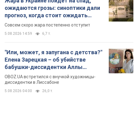
Жара в Украине пойдет на спад,
ожидаются грозы: синоптики дали
прогноз, когда стоит ожидать
изменения погоды
Совсем скоро жара постепенно отступит
5.08.2026 14:59
6,7 т.
"Или, может, я запугана с детства?"
Елена Зарецкая – об убийстве
бабушки-диссидентки Аллы
Горской, критике сына Стуса и
OBOZ.UA встретился с внучкой художницы-
бегстве в Португалию с пятью
диссидентки в Лиссабоне
детьми
5.08.2026 04:00
26,0 т.