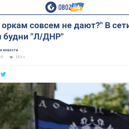
 оркам совсем не дают?" В сет
 будни "Л/ДНР"
е новости
15
29,5 т.