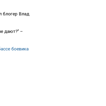
л блогер Влад
не дают?" –
бассе боевика