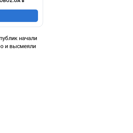
 OBOZ.UA в
публик начали
то и высмеяли