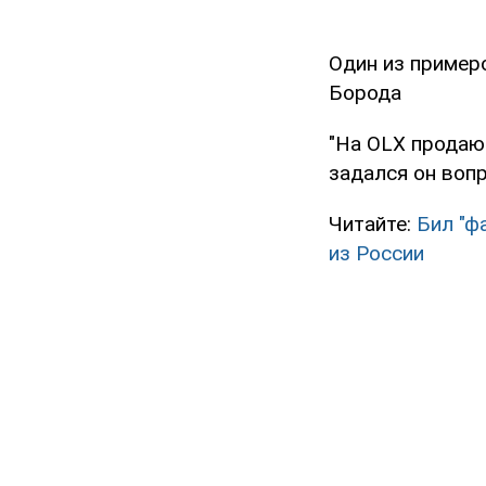
Один из пример
"На OLX продают
задался он воп
Читайте:
Бил "ф
из России