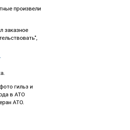
стные произвели
ил заказное
тельствовать",
Г
а.
 фото гильз и
ода в АТО
еран АТО.