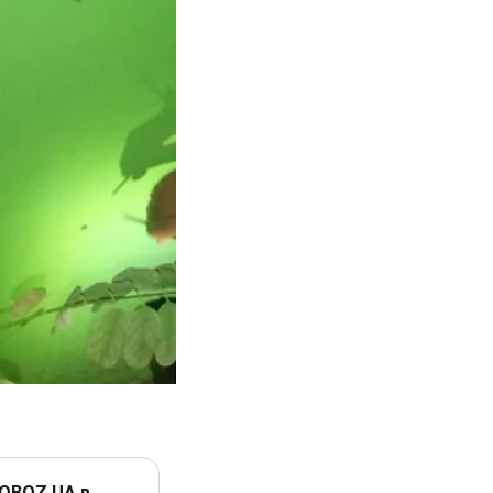
 OBOZ.UA в