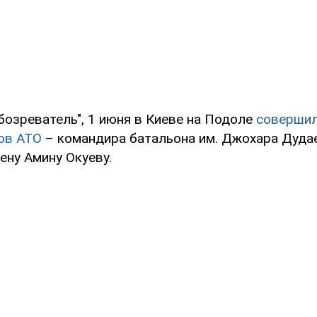
бозреватель", 1 июня в Киеве на Подоле
совершил
ов АТО
– командира батальона им. Джохара Дуда
ену Амину Окуеву.