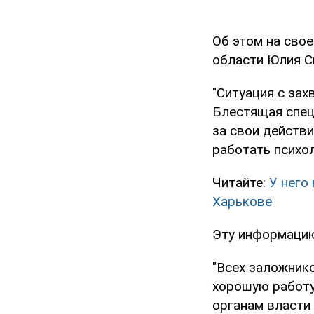
Об этом на сво
области Юлия С
"Ситуация с за
Блестящая спец
за свои действ
работать психол
Читайте:
У него
Харькове
Эту информацию
"Всех заложник
хорошую работу
органам власти