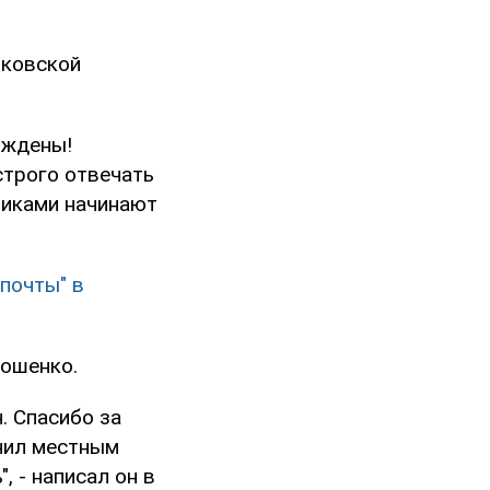
ьковской
ождены!
строго отвечать
никами начинают
почты" в
ошенко.
. Спасибо за
чил местным
 - написал он в