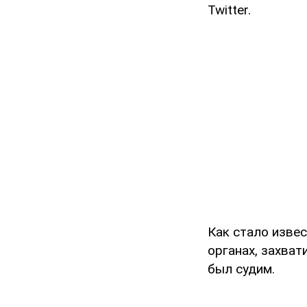
Twitter.
Как стало изве
органах, захва
был судим.