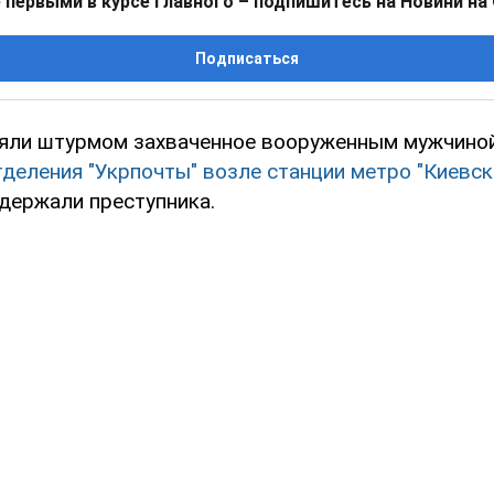
 первыми в курсе главного – подпишитесь на Новини на
Подписаться
зяли штурмом захваченное вооруженным мужчино
деления "Укрпочты" возле станции метро "Киевск
адержали преступника.