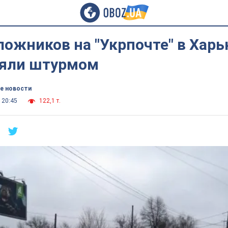
ложников на "Укрпочте" в Харь
зяли штурмом
е новости
 20:45
122,1 т.