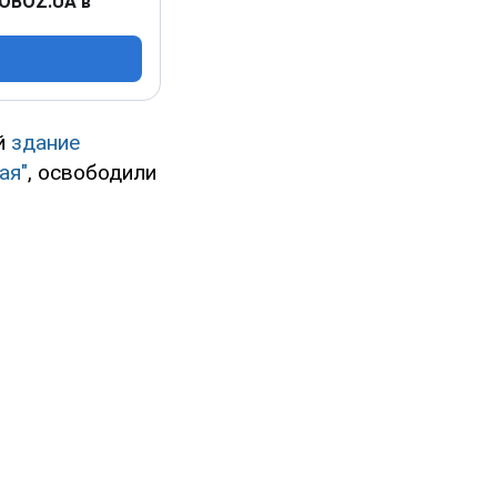
 OBOZ.UA в
й
здание
ая"
, освободили