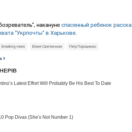
бозреватель", накануне
спасенный ребенок расск
хвата "Укрпочты" в Харькове
.
Breaking news
Юлия Светличная
Петр Порошенко
а