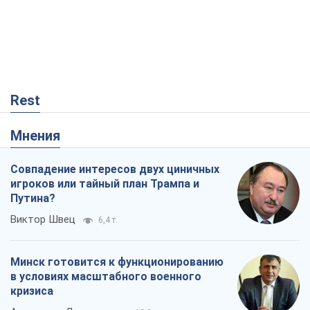
Совпадение интересов двух циничных
игроков или тайный план Трампа и
Путина?
Виктор Швец
6,4 т.
Минск готовится к функционированию
в условиях масштабного военного
кризиса
Александр Левченко
12,3 т.
Ни оружия, ни людей: как Лукашенко
создает новую армию
Игар Тышкевич
8,7 т.