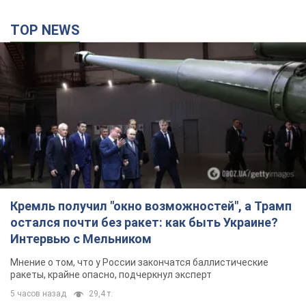
Кремль получил "окно возможностей", а Трамп
остался почти без ракет: как быть Украине?
Интервью с Мельником
Мнение о том, что у России закончатся баллистические
ракеты, крайне опасно, подчеркнул эксперт
5 часов назад
29,4 т.
Украина заключила соглашения о ежемесячной
поставке ракет для системы Patriot из США:
Зеленский раскрыл подробности
Киев также ведет активные переговоры с европейскими
партнерами
3 часа назад
2,5 т.