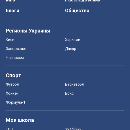
Спорт
Футбол
Баскетбол
Хоккей
Бокс
Формула-1
Моя школа
ГДЗ
Учебники
Онлайн уроки
ДПА
ЗНО
НМТ
СНГ решебники
Авто
Тест Драйв
Электромобили