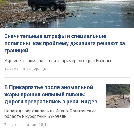
Украине не помешает взять пример со стран Европы
12 часов назад
1,6 т.
В Прикарпатье после аномальной
жары прошел сильный ливень:
дороги превратились в реки. Видео
Непогода обрушилась на Ивано-Франковскую
область и курортный Буковель
7 часов назад
15,4 т.
Женщине начислили 729 тыс. грн
долга за газ из-за показаний
неисправного счетчика: судья
вынес неожиданное решение
Нужно ли платить долг из-за доначисления
2 часа назад
30,0 т.