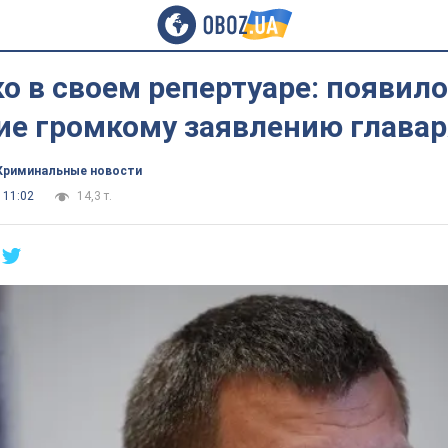
о в своем репертуаре: появил
ие громкому заявлению главар
Криминальные новости
 11:02
14,3 т.