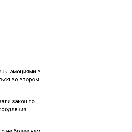
ваны эмоциями в
ться во втором
вали закон по
 продления
то не более чем