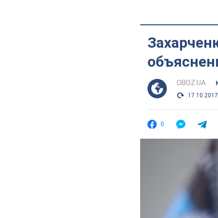
Захарченк
объяснен
OBOZ.UA
17.10.2017
0