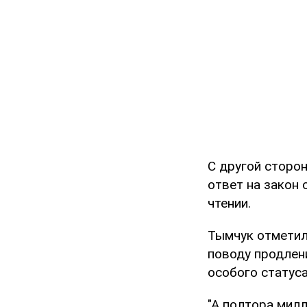
С другой сторо
ответ на закон
чтении.
Тымчук отметил
поводу продлен
особого статуса
"А полтора милл