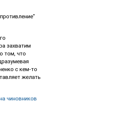
противление"
его
ра захватим
о том, что
одразумевая
ченко с кем-то
ставляет желать
 на чиновников