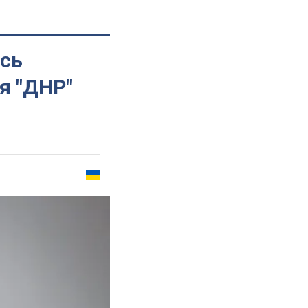
ось
я "ДНР"