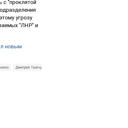
ь с "проклятой
 подразделения
этому угрозу
ываемых "ЛНР" и
ул новым
ченко
Дмитрий Тымчук