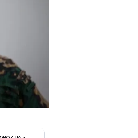
 OBOZ.UA в