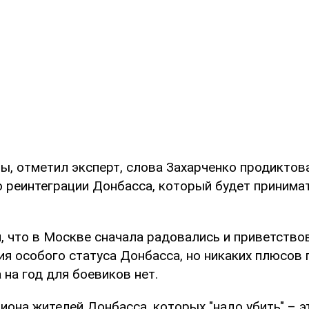
ны, отметил эксперт, слова Захарченко продикто
 о реинтеграции Донбасса, который будет принима
, что в Москве сначала радовались и приветство
ия особого статуса Донбасса, но никаких плюсов
 на год для боевиков нет.
иона жителей Донбасса, которых "надо убить" – э