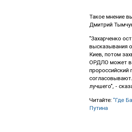
Такое мнение в
Дмитрий Тымчук
"Захарченко ост
высказывания о
Киев, потом зах
ОРДЛО может ве
пророссийский п
согласовывают.
лучшего", - ска
Читайте:
"Где Б
Путина