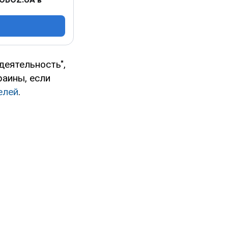
деятельность",
раины, если
елей
.