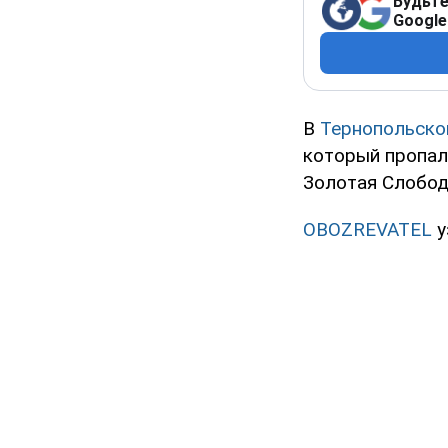
Будьте
Google
В
Тернопольско
который пропал
Золотая Слобод
OBOZREVATEL
у