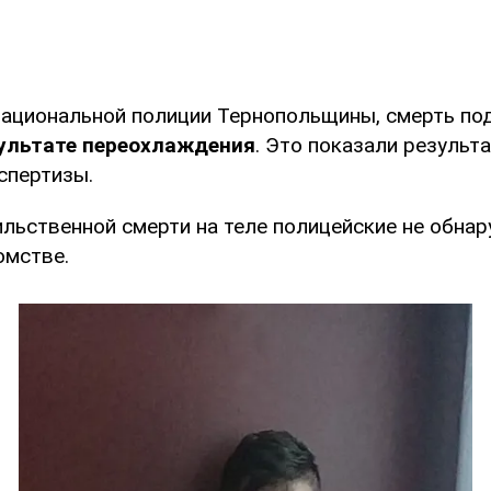
ациональной полиции Тернопольщины, смерть по
зультате переохлаждения
. Это показали результ
спертизы.
льственной смерти на теле полицейские не обнар
омстве.