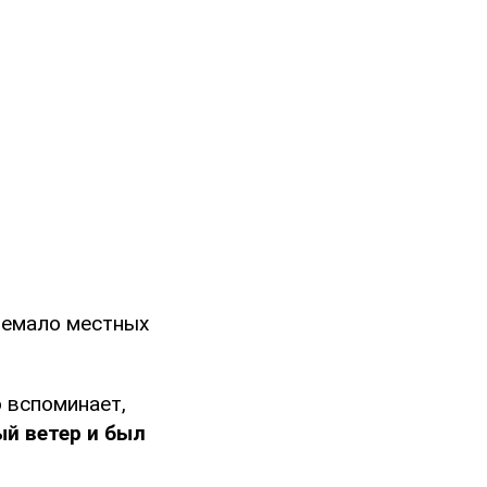
немало местных
 вспоминает,
ый ветер и был