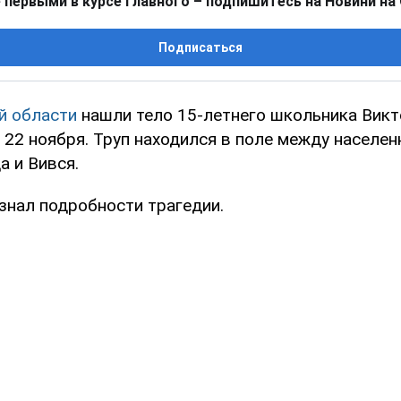
 первыми в курсе главного – подпишитесь на Новини на
Подписаться
й области
нашли тело 15-летнего школьника Викт
 22 ноября. Труп находился в поле между населе
а и Вився.
знал подробности трагедии.