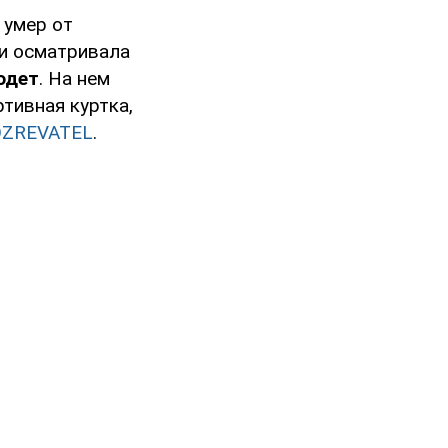
 умер от
ни осматривала
одет
. На нем
тивная куртка,
ZREVATEL
.