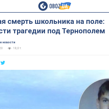
я смерть школьника на поле:
сти трагедии под Тернополем
е новости
20
18,0 т.