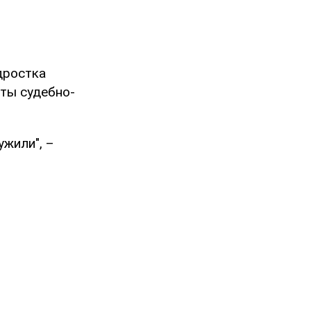
дростка
аты судебно-
ужили", –