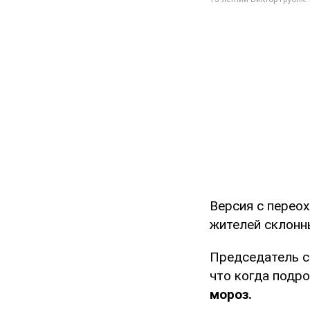
Версия с перео
жителей склонны
Председатель с
что когда подр
мороз.