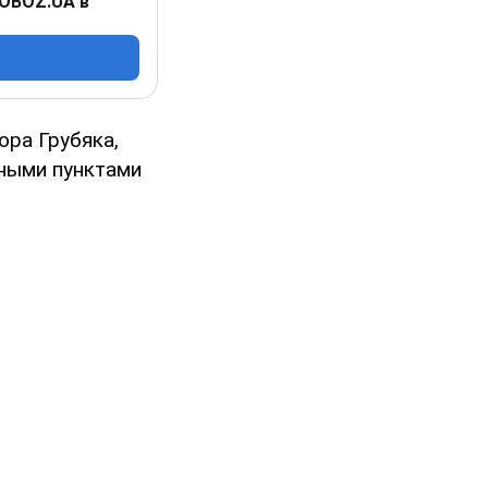
 OBOZ.UA в
ора Грубяка,
нными пунктами