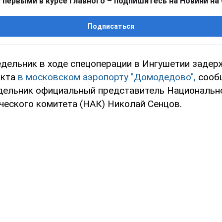
 первыми в курсе главного – подпишитесь на Новини на
Подписаться
едельник в ходе спецоперации в Ингушетии задер
акта
в московском аэропорту "Домодедово",
сооб
дельник официальный представитель Национальн
ческого комитета (НАК) Николай Сенцов.