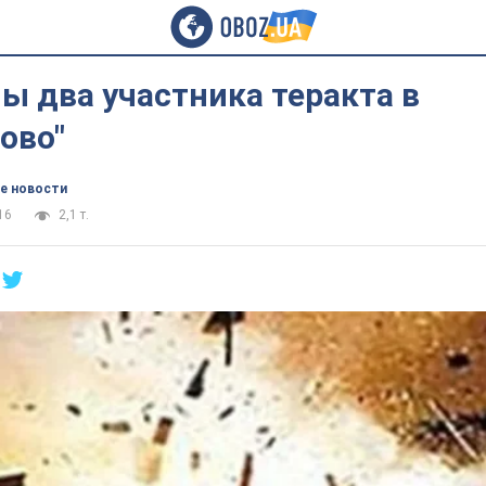
ы два участника теракта в
ово"
е новости
16
2,1 т.