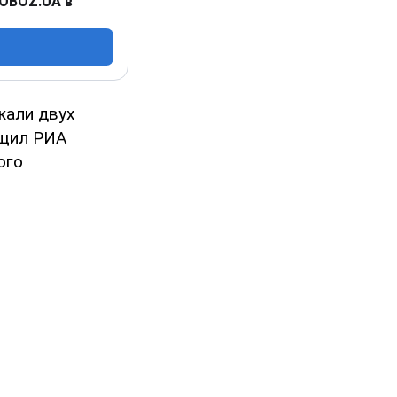
 OBOZ.UA в
жали двух
щил РИА
ого