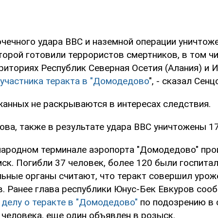
очечного удара ВВС и наземной операции уничтож
торой готовили террористов смертников, в том чи
риториях Республик Северная Осетия (Алания) и И
 участника теракта в "Домодедово
", - сказал Сенц
анных не раскрываются в интересах следствия.
ова, также в результате удара ВВС уничтожены 17
ародном терминале аэропорта "Домодедово" про
мск. Погибли 37 человек, более 120 были госпита
ьные органы считают, что теракт совершил урож
. Ранее глава республики Юнус-Бек Евкуров соо
 делу о теракте в "Домодедово"
по подозрению в 
 человека, еще один объявлен в розыск.