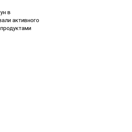
ун в
вали активного
 продуктами