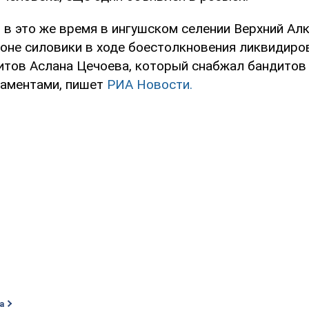
 в это же время в ингушском селении Верхний Алк
оне силовики в ходе боестолкновения ликвидиро
итов Аслана Цечоева, который снабжал бандитов
каментами, пишет
РИА Новости.
а