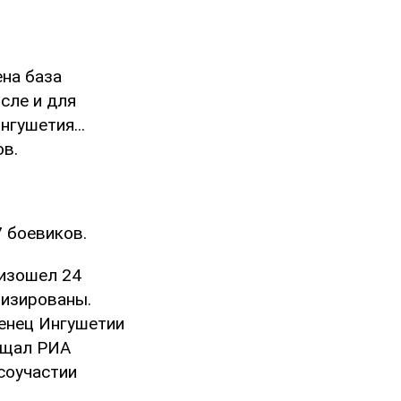
ена база
сле и для
нгушетия...
ов.
 боевиков.
изошел 24
лизированы.
енец Ингушетии
бщал РИА
соучастии