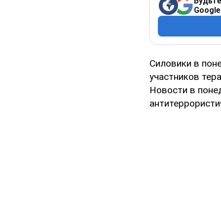
Будьте
Google
Силовики в пон
участников тер
Новости в поне
антитеррористи