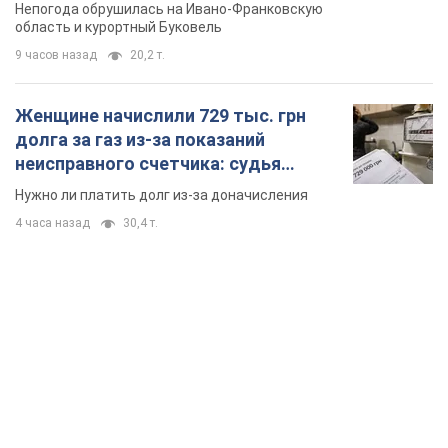
Непогода обрушилась на Ивано-Франковскую
область и курортный Буковель
9 часов назад
20,2 т.
Женщине начислили 729 тыс. грн
долга за газ из-за показаний
неисправного счетчика: судья
вынес неожиданное решение
Нужно ли платить долг из-за доначисления
4 часа назад
30,4 т.