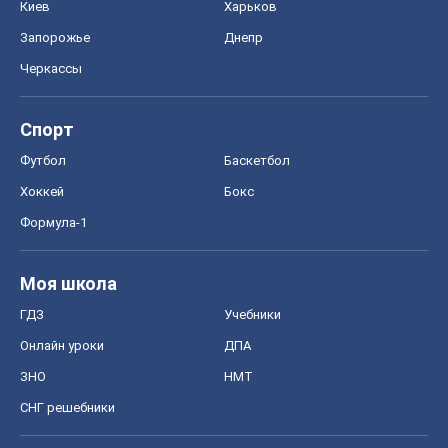
Киев
Харьков
Запорожье
Днепр
Черкассы
Спорт
Футбол
Баскетбол
Хоккей
Бокс
Формула-1
Моя школа
ГДЗ
Учебники
Онлайн уроки
ДПА
ЗНО
НМТ
СНГ решебники