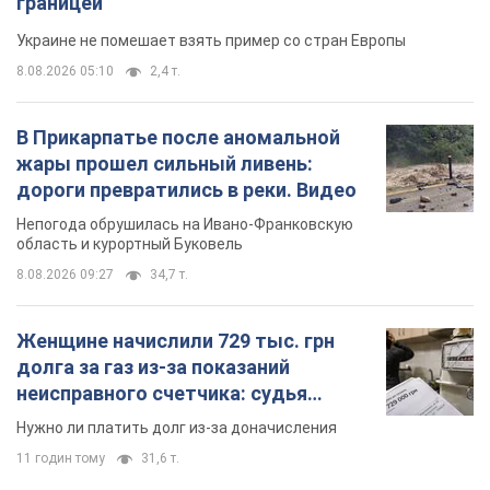
границей
Украине не помешает взять пример со стран Европы
8.08.2026 05:10
2,4 т.
В Прикарпатье после аномальной
жары прошел сильный ливень:
дороги превратились в реки. Видео
Непогода обрушилась на Ивано-Франковскую
область и курортный Буковель
8.08.2026 09:27
34,7 т.
Женщине начислили 729 тыс. грн
долга за газ из-за показаний
неисправного счетчика: судья
вынес неожиданное решение
Нужно ли платить долг из-за доначисления
11 годин тому
31,6 т.