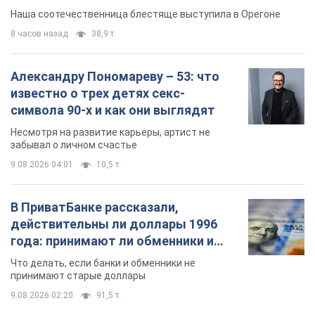
Видео
Наша соотечественница блестяще выступила в Орегоне
8 часов назад
38,9 т.
Александру Пономареву – 53: что
известно о трех детях секс-
символа 90-х и как они выглядят
Несмотря на развитие карьеры, артист не
забывал о личном счастье
9.08.2026 04:01
10,5 т.
В ПриватБанке рассказали,
действительны ли доллары 1996
года: принимают ли обменники и
банки такие купюры
Что делать, если банки и обменники не
принимают старые доллары
9.08.2026 02:20
91,5 т.