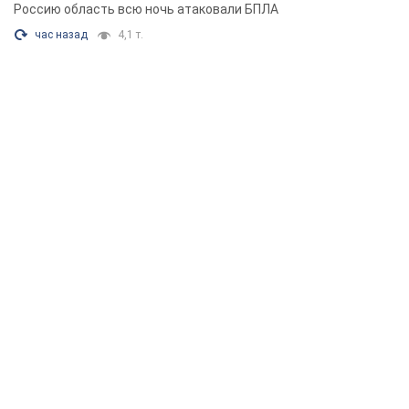
видео
Россию область всю ночь атаковали БПЛА
час назад
4,1 т.