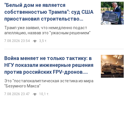
"Белый дом не является
собственностью Трампа": суд США
приостановил строительство
бального зала стоимостью 400 млн
Трамп уже заявил, что немедленно подаст
долларов
апелляцию, назвав это "ужасным решением"
7.08.2026 23:54
3,5 т.
Война меняет не только тактику: в
НГУ показали инженерные решения
против российских FPV-дронов.
Фото
Это "постапокалиптическая эстетика из мира
"Безумного Макса"
7.08.2026 23:47
10,1 т.