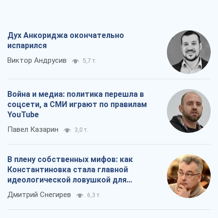
Дух Анкориджа окончательно
испарился
Виктор Андрусив
5,7 т.
Война и медиа: политика перешла в
соцсети, а СМИ играют по правилам
YouTube
Павел Казарин
3,0 т.
В плену собственных мифов: как
Константиновка стала главной
идеологической ловушкой для
российских оккупантов
Дмитрий Снегирев
6,3 т.