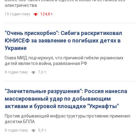
электричества
10 годин тому
124,8 т.
"Очень прискорбно": Сибига раскритиковал
ЮНИСЕФ за заявление о погибших детях в
Украине
Глава МИД подчеркнул, что причиной гибели украинских
детей является война, развязанная РФ
8 годин тому
7,6 т.
"Значительные разрушения": Россия нанесла
массированный удар по добывающим
активам и буровой площадке "Укрнафты"
Против добывающей инфраструктуры противник применил
десятки БПЛА
8 годин тому
5,9 т.