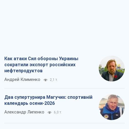
Два супертурнира Магучих: спортивній
календарь осени-2026
Александр Липенко
6,0 т.
Ракетный щит и меч Украины: ставка
на производство собственных ракет
Кирилл Татаринов
2,8 т.
Посмертная "презумпция виновности":
кто разрешил ТЦК судить погибших
защитников
Марина Ставнійчук
6,5 т.
Все мнения