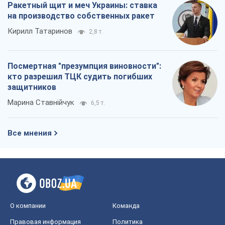
О компании
Команда
Правовая информация
Политика
конфиденциальности
Реклама на сайте
Документы
Редакционная политика
Журналисты OBOZ.UA на месте
событий
OBOZ.UA
Политика
Мир
Расследования
Блоги
Общество