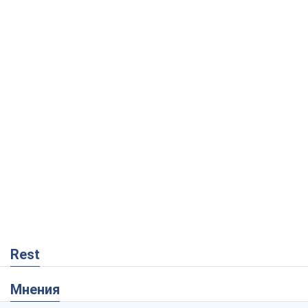
Rest
Мнения
Кремль переносит войну в тыл Европы:
под угрозой критическая логистика
Виктор Ягун
9,7 т.
На чьей стороне истории выступает
Дональд Трамп?
Виктор Каспрук
8,0 т.
О запланированной вырубке более 600