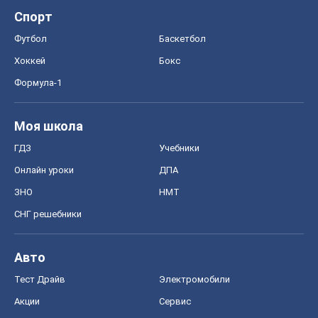
СНГ решебники
Авто
Тест Драйв
Электромобили
Акции
Сервис
Food Oboz
Рецепты
Напитки
Диеты
Экономика
Рынки и компании
Mакроэкономика
MedOboz