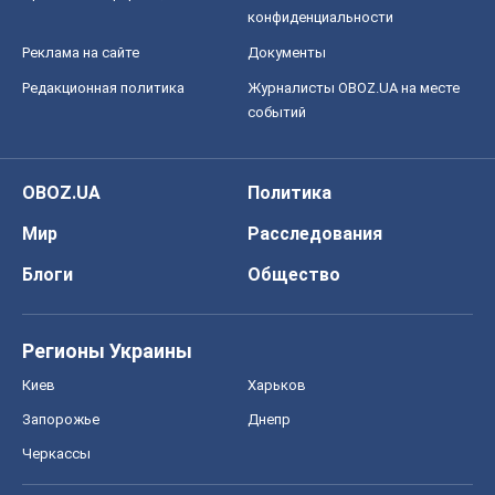
Регионы Украины
Киев
Харьков
Запорожье
Днепр
Черкассы
Спорт
Футбол
Баскетбол
Хоккей
Бокс
Формула-1
Моя школа
ГДЗ
Учебники
Онлайн уроки
ДПА
ЗНО
НМТ