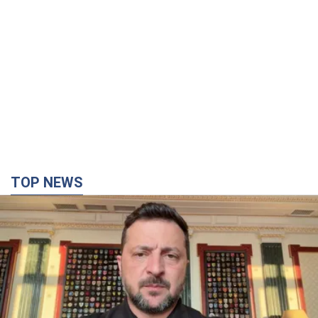
"Защита нашей жизни": Зеленский об
антибаллистической системе FREYJA,
санкциях против России и поддержке аграриев.
Видео
Европейские партнеры присоединяются к совместному
проекту
6 часов назад
59,6 т.
С 1 сентября украинским учителям повысят
зарплаты: Корецкий раскрыл подробности