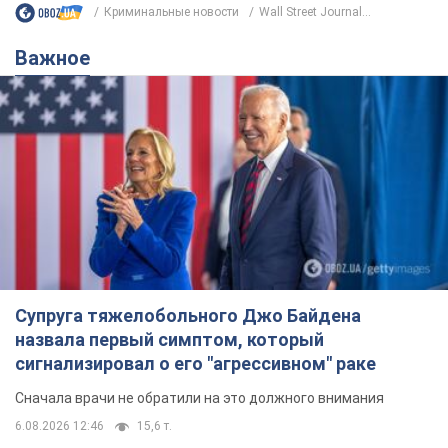
Супруга тяжелобольного Джо Байдена
назвала первый симптом, который
сигнализировал о его "агрессивном" раке
Сначала врачи не обратили на это должного внимания
6.08.2026 12:46
15,6 т.
Отпуск Леси Никитюк в Карпатах
обернулся скандалом: почему
ведущую несправедливо захейтили
Знаменитость вышла на прямую
коммуникацию в сети и расставила все точки
над "i"
9 часов назад
12,4 т.
"Динамо" с победы стартовало в
квалификации Лиги конференций.