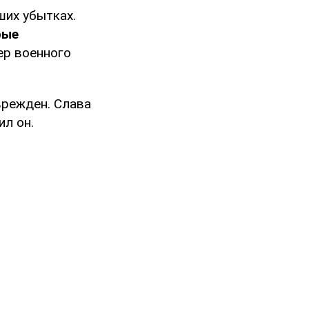
ших убытках.
рые
кер военного
врежден. Слава
ил он.