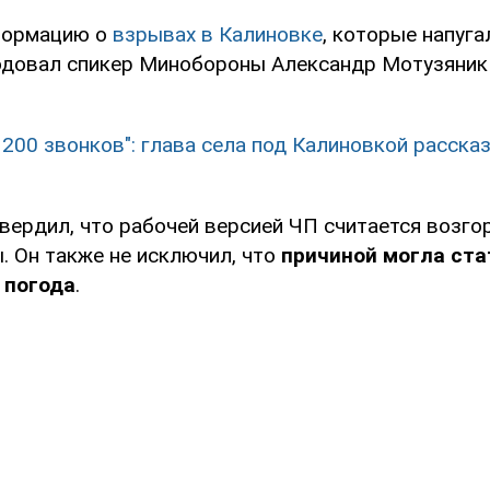
формацию о
взрывах в Калиновке
, которые напуг
одовал спикер Минобороны Александр Мотузяник
 200 звонков": глава села под Калиновкой рассказ
вердил, что рабочей версией ЧП считается возго
ы. Он также не исключил, что
причиной могла ста
 погода
.