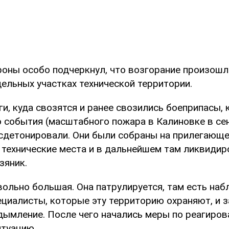
оны особо подчеркнул, что возгорание произошл
дельных участках технической территории.
ги, куда свозятся и ранее свозились боеприпасы,
 события (масштабного пожара в Калиновке в се
е сдетонировали. Они были собраны на прилегающе
 технические места и в дальнейшем там ликвидиро
зяник.
вольно большая. Она патрулируется, там есть на
ециалисты, которые эту территорию охраняют, и 
дымление. После чего начались меры по реагиров
итуацию.