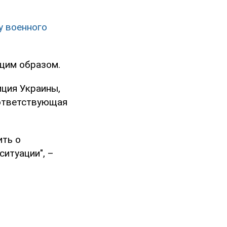
у военного
щим образом.
иция Украины,
оответствующая
ить о
ситуации", –