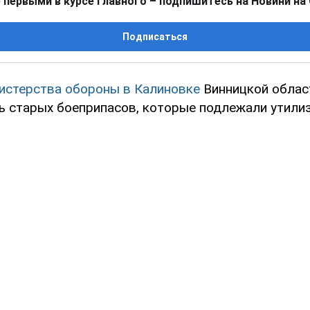
 первыми в курсе главного – подпишитесь на Новини на
Подписаться
истерства обороны в Калиновке
Винницкой облас
ь старых боеприпасов, которые подлежали утилиз