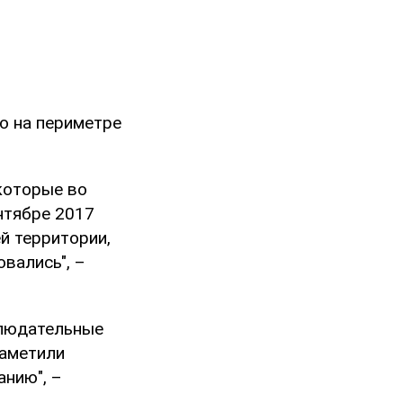
о на периметре
 которые во
нтябре 2017
й территории,
вались", –
блюдательные
заметили
анию", –