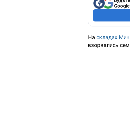
Будьте
Google
На
складах Мин
взорвались сем