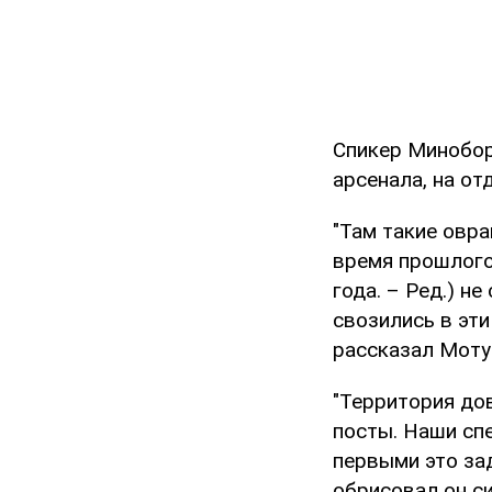
Спикер Минобор
арсенала, на от
"Там такие овра
время прошлого
года. – Ред.) н
свозились в эти
рассказал Моту
"Территория до
посты. Наши сп
первыми это за
обрисовал он с