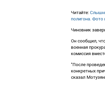
Читайте:
Слышны
полигона. Фото
Чиновник завер
Он сообщил, чт
военная прокур
комиссия вмест
"После проведе
конкретных прич
сказал Мотузян