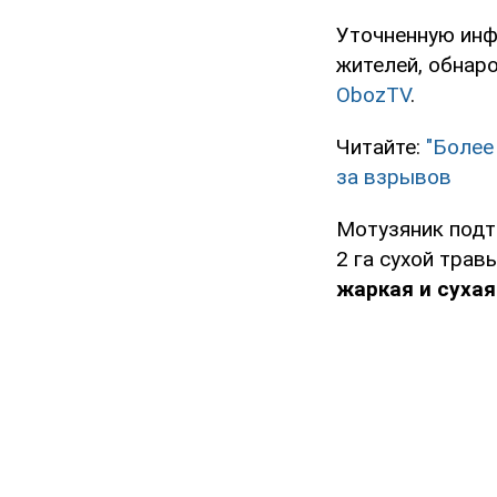
Уточненную ин
жителей, обнар
ObozTV
.
Читайте:
"Более
за взрывов
Мотузяник подт
2 га сухой трав
жаркая и сухая