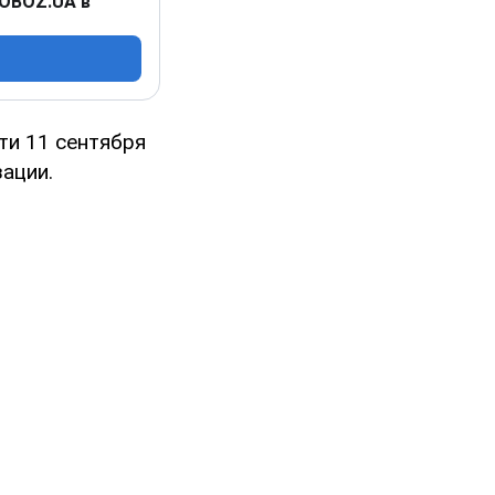
 OBOZ.UA в
ти 11 сентября
ации.