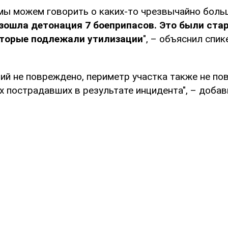
 мы можем говорить о каких-то чрезвычайно боль
зошла детонация 7 боеприпасов. Это были ста
оторые подлежали утилизации
", – объяснил спи
ий не повреждено, периметр участка также не по
их пострадавших в результате инцидента", – добав