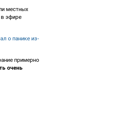
али местных
 в эфире
ал о панике из-
рание примерно
ть очень