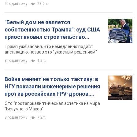
9 годин тому
23,0 т.
"Белый дом не является
собственностью Трампа": суд США
приостановил строительство
бального зала стоимостью 400 млн
Трамп уже заявил, что немедленно подаст
долларов
апелляцию, назвав это "ужасным решением"
8 годин тому
1,9 т.
Война меняет не только тактику: в
НГУ показали инженерные решения
против российских FPV-дронов.
Фото
Это "постапокалиптическая эстетика из мира
"Безумного Макса"
8 годин тому
7,2 т.