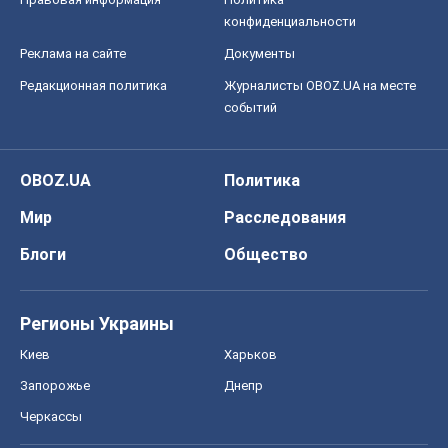
Регионы Украины
Киев
Харьков
Запорожье
Днепр
Черкассы
Спорт
Футбол
Баскетбол
Хоккей
Бокс
Формула-1
Моя школа
ГДЗ
Учебники
Онлайн уроки
ДПА