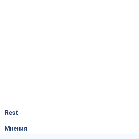
Rest
Мнения
Совпадение интересов двух циничных
игроков или тайный план Трампа и
Путина?
Виктор Швец
12,6 т.
Минск готовится к функционированию
в условиях масштабного военного
кризиса
Александр Левченко
17,5 т.