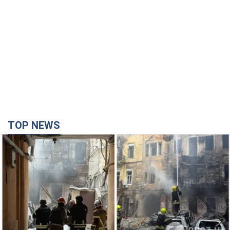
Армия России совершила массированную
атаку на Одессу: горит историческая часть
города. Фото и видео
Для террора враг применил ракеты и дроны
час назад
15,4 т.
Россия сосредоточила у Москвы три кольца
ПВО: Зеленский пообещал "находить