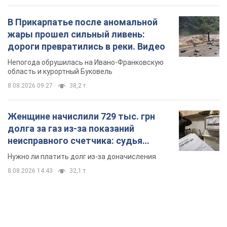
неисправного счетчика: судья
вынес неожиданное решение
Нужно ли платить долг из-за доначисления
8.08.2026 14:43
32,1 т.
TOP NEWS