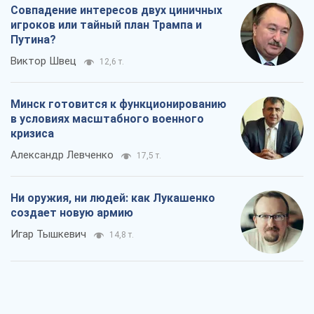
Ни оружия, ни людей: как Лукашенко
создает новую армию
Игар Тышкевич
14,8 т.
Когда закончится война?
Юрий Христензен
9,9 т.