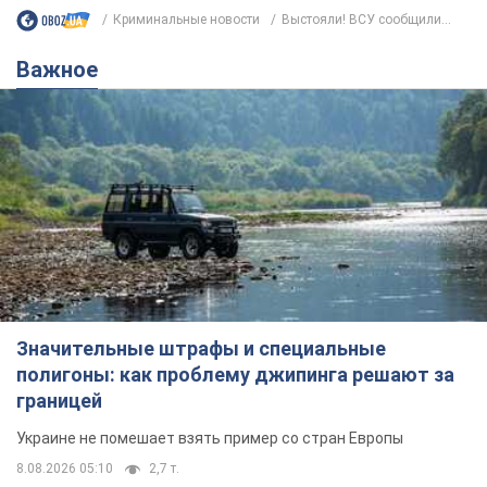
Значительные штрафы и специальные
полигоны: как проблему джипинга решают за
границей
Украине не помешает взять пример со стран Европы
8.08.2026 05:10
2,7 т.
В Прикарпатье после аномальной
жары прошел сильный ливень:
дороги превратились в реки. Видео
Непогода обрушилась на Ивано-Франковскую
область и курортный Буковель
8.08.2026 09:27
38,2 т.
Женщине начислили 729 тыс. грн
долга за газ из-за показаний