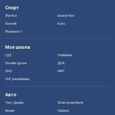
ЗНО
НМТ
СНГ решебники
Авто
Тест Драйв
Электромобили
Акции
Сервис
Food Oboz
Рецепты
Напитки
Диеты
Экономика
Рынки и компании
Mакроэкономика