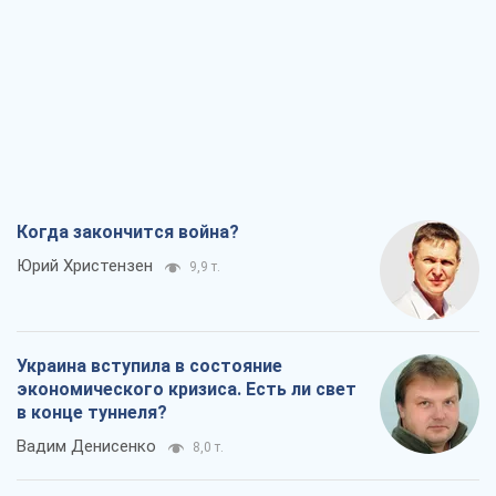
Украина вступила в состояние
экономического кризиса. Есть ли свет
в конце туннеля?
Вадим Денисенко
8,0 т.
Чей будет Крым, тот и победит (NSJ), а
украинских футбольных чиновников
могут назвать убийцами
Александр Кирш
7,7 т.
Запад проспал угрозу: Россия может
проверить НАТО войной
Леонид Невзлин
8,7 т.