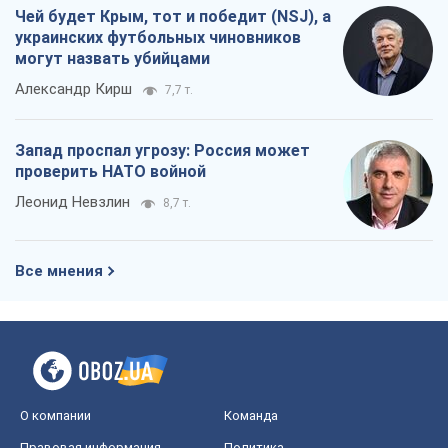
Все мнения
О компании
Команда
Правовая информация
Политика
конфиденциальности
Реклама на сайте
Документы
Редакционная политика
Журналисты OBOZ.UA на месте
событий
OBOZ.UA
Политика
Мир
Расследования
Блоги
Общество