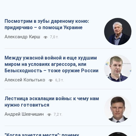
Алексей Копытько
6,3 т.
Лестница эскалации войны: к чему нам
нужно готовиться
Андрей Шевчишин
7,2 т.
"Когда хочется мести": почему
стратегия Украины должна оставаться
другой
Серж Марко
7,7 т.
Все мнения