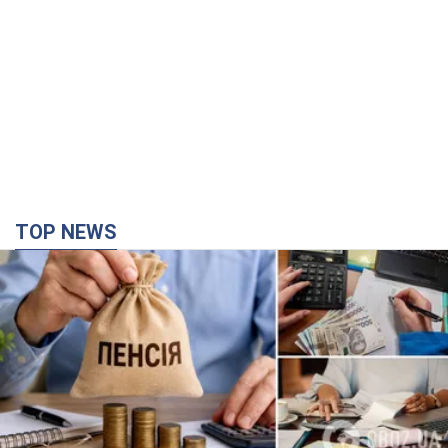
Украинцы "хакнули" Пенсионный фонд:
выплаты массово увеличивают из-за исков, но
денег не хватает
Как пересчитывают пенсии
2 години тому
49,7 т.
Под атакой был НПЗ: в российском Ярославле
прогремела серия взрывов. Фото и видео