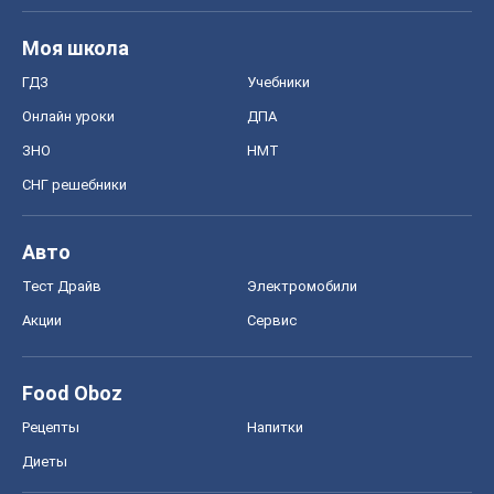
Тест Драйв
Электромобили
Акции
Сервис
Food Oboz
Рецепты
Напитки
Диеты
Экономика
Рынки и компании
Mакроэкономика
MedOboz
Новости медицины
MAMACLUB
Шоу
Афиша
Сплетни