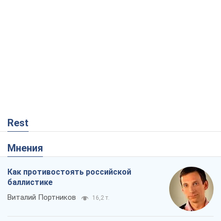
Мнения
Как противостоять российской
баллистике
Виталий Портников
16,2 т.
Несмотря на все, Киев выстоит. Ведь
сдаться значит потерять все
Ольга Айвазовская
10,8 т.
Запад обязан остановить путинский
геноцид украинцев
Леонид Невзлин
4,5 т.