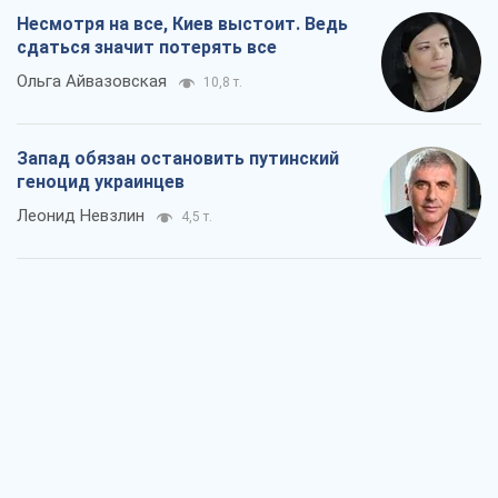
Посмотрим в зубы дареному коню:
придирчиво – о помощи Украине
Александр Кирш
7,0 т.
Между ужасной войной и еще худшим
миром на условиях агрессора, или
Безысходность – тоже оружие России