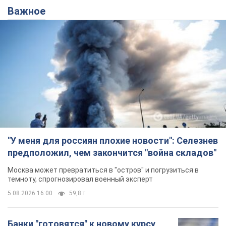
"У меня для россиян плохие новости": Селезнев
предположил, чем закончится "война складов"
Москва может превратиться в "остров" и погрузиться в
темноту, спрогнозировал военный эксперт
5.08.2026 16:00
59,8 т.
Банки "готовятся" к новому курсу
доллара: украинцам рассказали,
чего ожидать
Каким будет курс валюты в обменниках
10 годин тому
116,4 т.
"Джипинг разрушает экосистемы,
которые формировались сотни
лет": в Greenpeace забили тревогу
В высокогорье расположены альпийские и