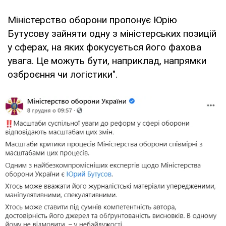
Міністерство оборони пропонує Юрію
Бутусову зайняти одну з міністерських позицій
у сферах, на яких фокусується його фахова
увага. Це можуть бути, наприклад, напрямки
озброєння чи логістики".