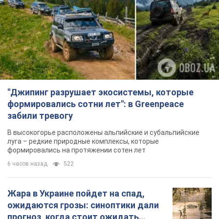
луга – редкие природные комплексы, которые
формировались на протяжении сотен лет
6 часов назад
522
Жара в Украине пойдет на спад,
ожидаются грозы: синоптики дали
прогноз, когда стоит ожидать
изменения погоды
Совсем скоро жара постепенно отступит
5.08.2026 14:59
6,0 т.
"Или, может, я запугана с детства?"
Елена Зарецкая – об убийстве
бабушки-диссидентки Аллы
Горской, критике сына Стуса и
OBOZ.UA встретился с внучкой художницы-
бегстве в Португалию с пятью
диссидентки в Лиссабоне
детьми
5.08.2026 04:00
25,9 т.