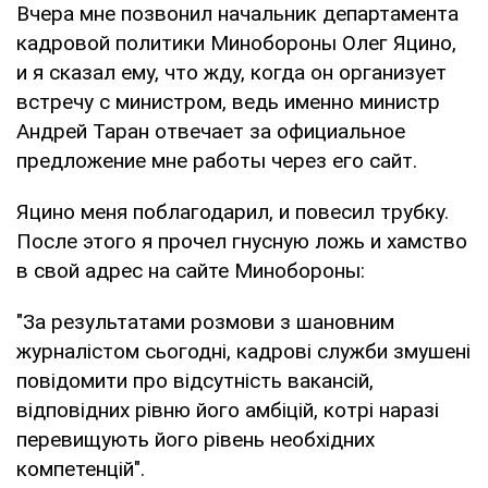
Вчера мне позвонил начальник департамента
кадровой политики Минобороны Олег Яцино,
и я сказал ему, что жду, когда он организует
встречу с министром, ведь именно министр
Андрей Таран отвечает за официальное
предложение мне работы через его сайт.
Яцино меня поблагодарил, и повесил трубку.
После этого я прочел гнусную ложь и хамство
в свой адрес на сайте Минобороны:
"За результатами розмови з шановним
журналістом сьогодні, кадрові служби змушені
повідомити про відсутність вакансій,
відповідних рівню його амбіцій, котрі наразі
перевищують його рівень необхідних
компетенцій".