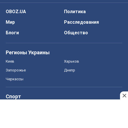
Спорт
Футбол
Баскетбол
Хоккей
Бокс
Формула-1
Моя школа
ГДЗ
Учебники
Онлайн уроки
ДПА
ЗНО
НМТ
СНГ решебники
Авто
Тест Драйв
Электромобили