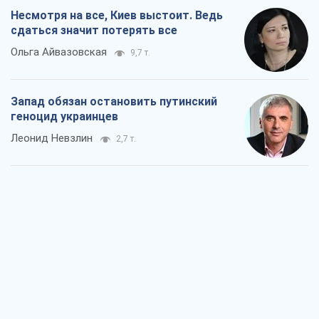
Посмотрим в зубы дареному коню:
придирчиво – о помощи Украине
Александр Кирш
4,9 т.
Между ужасной войной и еще худшим
миром на условиях агрессора, или
Безысходность – тоже оружие России
Алексей Копытько
4,7 т.