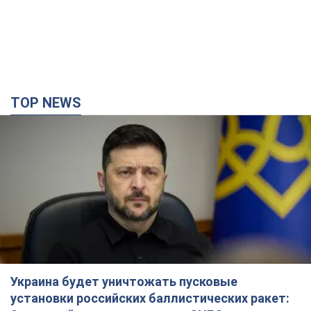
Украина будет уничтожать пусковые
установки российских баллистических ракет:
Зеленский провел заседание СНБО
Глава государства заявил, что установки будут атакованы
11 часов назад
125,8 т.
В июле армия РФ потеряла рекордное
количество БПЛА, лодок и катеров: в
Минобороны обнародовали статистику
В прошлом месяце также выросли потери РФ в живой силе и
танках, а также количество поражений на большом
расстоянии
9 часов назад
4,6 т.