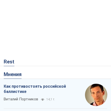
Мнения
Как противостоять российской
баллистике
Виталий Портников
14,1 т.
Несмотря на все, Киев выстоит. Ведь
сдаться значит потерять все
Ольга Айвазовская
9,7 т.
Запад обязан остановить путинский
геноцид украинцев
Леонид Невзлин
2,7 т.