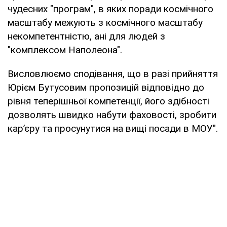
чудесних "програм", в яких поради космічного
масштабу межують з космічного масштабу
некомпетентністю, ані для людей з
"комплексом Наполеона".
Висловлюємо сподівання, що в разі прийняття
Юрієм Бутусовим пропозицій відповідно до
рівня теперішньої компетенції, його здібності
дозволять швидко набути фаховості, зробити
кар’єру та просунутися на вищі посади в МОУ".