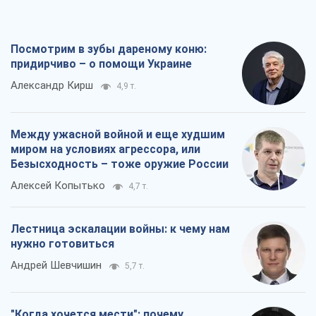
Лестница эскалации войны: к чему нам
нужно готовиться
Андрей Шевчишин
5,7 т.
"Когда хочется мести": почему
стратегия Украины должна оставаться
другой
Серж Марко
6,2 т.
Все мнения
О компании
Команда