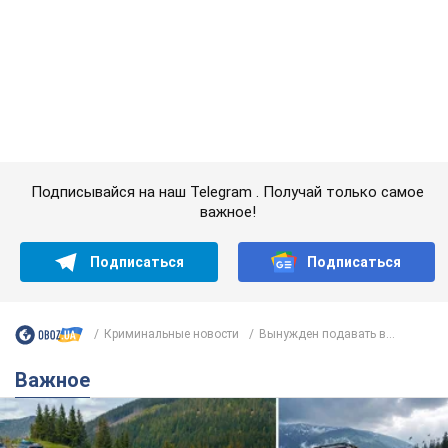
Криминальные новости
Вынужден подавать в...
Важное
"Джипинг разрушает экосистемы, которые
формировались сотни лет": в Greenpeace
забили тревогу
В высокогорье расположены альпийские и субальпийские