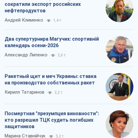
сократили экспорт российских
нефтепродуктов
Андрей Клименко
1,4 т.
Два супертурнира Магучих: спортивній
календарь осени-2026
Александр Липенко
2,6 т.
Ракетный щит и меч Украины: ставка
на производство собственных ракет
Кирилл Татаринов
2,2 т.
Посмертная "презумпция виновности":
кто разрешил ТЦК судить погибших
защитников
Марина Ставнійчук
5,2 т.