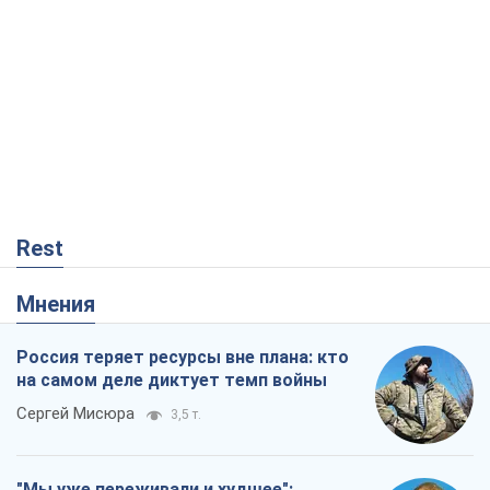
Rest
Мнения
Россия теряет ресурсы вне плана: кто
на самом деле диктует темп войны
Сергей Мисюра
3,5 т.
"Мы уже переживали и худшее":
Украине не стоит поддаваться
отчаянию из-за ракетного террора
Сергей Марченко, эксперт
5,5 т.
КНДР как катализатор войны, или О
новом этапе российско-
северокорейского союза