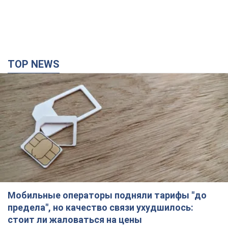
Мобильные операторы подняли тарифы "до
предела", но качество связи ухудшилось:
стоит ли жаловаться на цены
Почему цены на мобильную связь выросли в разы и как
улучшить качество интернета в телефоне
5 годин тому
39,1 т.
"Работаем над тем, чтобы получить
комплекты с ракетами для ПВО": Зеленский
заслушал доклад Драпатого и объявил о
новых мерах