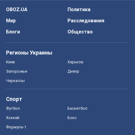
Киев
Харьков
Запорожье
Днепр
Черкассы
Спорт
Футбол
Баскетбол
Хоккей
Бокс
Формула-1
Моя школа
ГДЗ
Учебники
Онлайн уроки
ДПА
ЗНО
НМТ
СНГ решебники