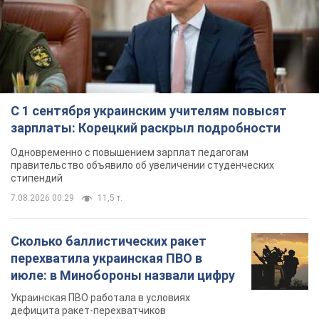
Одновременно с повышением зарплат педагогам
правительство объявило об увеличении студенческих
стипендий
7.08.2026 00:29
11,5 т.
Сколько баллистических ракет
перехватила украинская ПВО в
июле: в Минобороны назвали цифру
Украинская ПВО работала в условиях
дефицита ракет-перехватчиков
2 години тому
5,2 т.
Аурика Ротару через суд изменила
свою пенсию, на которую ранее
жаловалась: сколько получала
певица
В выплату не была включена зарплата
артистки за время работы в Черновицкой
филармонии