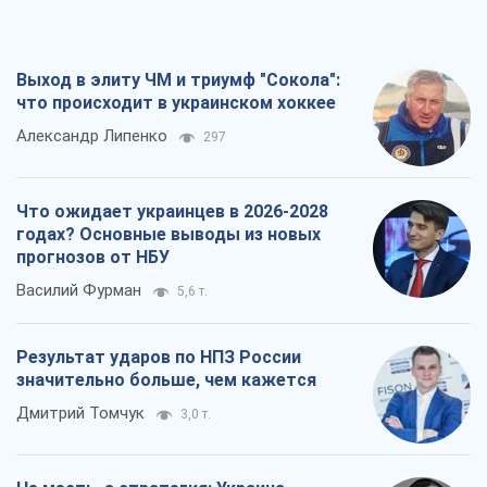
годах? Основные выводы из новых
прогнозов от НБУ
Василий Фурман
5,6 т.
Результат ударов по НПЗ России
значительно больше, чем кажется
Дмитрий Томчук
3,0 т.
Не месть, а стратегия: Украина
заставляет Россию платить за войну
Виктор Андрусив
3,7 т.
Все мнения