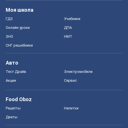
Авто
Тест Драйв
Электромобили
Акции
Сервис
Food Oboz
Рецепты
Напитки
Диеты
Экономика
Рынки и компании
Mакроэкономика
MedOboz
Новости медицины
MAMACLUB