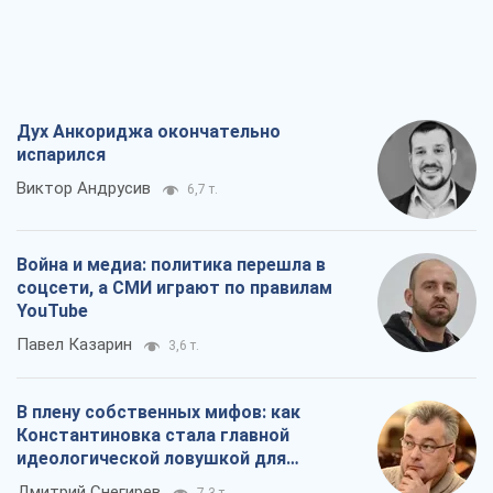
Дух Анкориджа окончательно
испарился
Виктор Андрусив
6,7 т.
Война и медиа: политика перешла в
соцсети, а СМИ играют по правилам
YouTube
Павел Казарин
3,6 т.
В плену собственных мифов: как
Константиновка стала главной
идеологической ловушкой для
российских оккупантов
Дмитрий Снегирев
7,3 т.