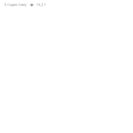
5 годин тому
16,2 т.