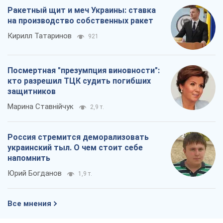
украинский тыл. О чем стоит себе
напомнить
Юрий Богданов
1,9 т.
Все мнения
О компании
Команда
Правовая информация
Политика
конфиденциальности
Реклама на сайте
Документы
Редакционная политика
Журналисты OBOZ.UA на месте
событий