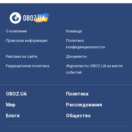
OBOZ.UA
Политика
Мир
Расследования
Блоги
Общество
Регионы Украины
Киев
Харьков
Запорожье
Днепр
Черкассы
Спорт
Футбол
Баскетбол
Хоккей
Бокс
Формула-1