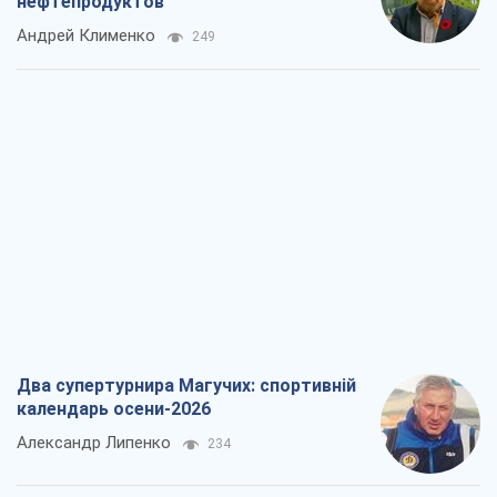
Два супертурнира Магучих: спортивній
календарь осени-2026
Александр Липенко
234
Ракетный щит и меч Украины: ставка
на производство собственных ракет
Кирилл Татаринов
921
Посмертная "презумпция виновности":
кто разрешил ТЦК судить погибших
защитников
Марина Ставнійчук
2,9 т.
Россия стремится деморализовать