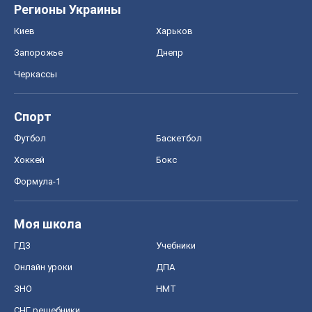
Моя школа
ГДЗ
Учебники
Онлайн уроки
ДПА
ЗНО
НМТ
СНГ решебники
Авто
Тест Драйв
Электромобили
Акции
Сервис
Food Oboz
Рецепты
Напитки
Диеты