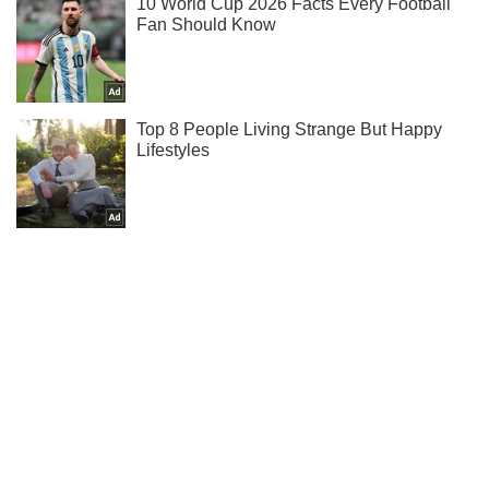
Мы в Telegram! Подписывайся! Читай только лучшее!
Подписаться
Подписаться
Криминальные новости
ВСУ показали минные...
Важное