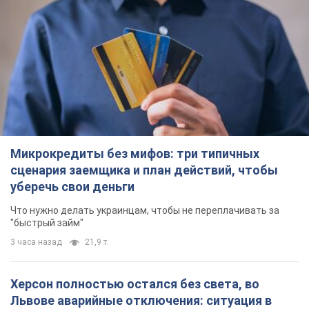
Что нужно делать украинцам, чтобы не переплачивать за
"быстрый займ"
3 часа назад
21,9 т.
Херсон полностью остался без света, во
Львове аварийные отключения: ситуация в
энергосистеме 6 августа
Россияне нанесли удар по важному энергообъекту
2 часа назад
11,3 т.
Зеленский созвал совещание по вопросам
подготовки украинской баллистики и
антибаллистической программы FREYJA: какие
решения готовятся
В Киеве рассчитывают на успешное завершение проекта
FREYJA
4 часа назад
36,2 т.