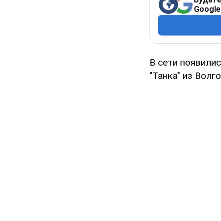
Google
В сети появили
"Танка" из Волг