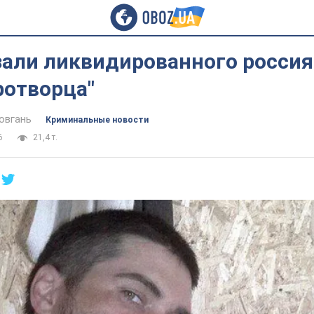
зали ликвидированного россия
ротворца"
овгань
Криминальные новости
6
21,4 т.