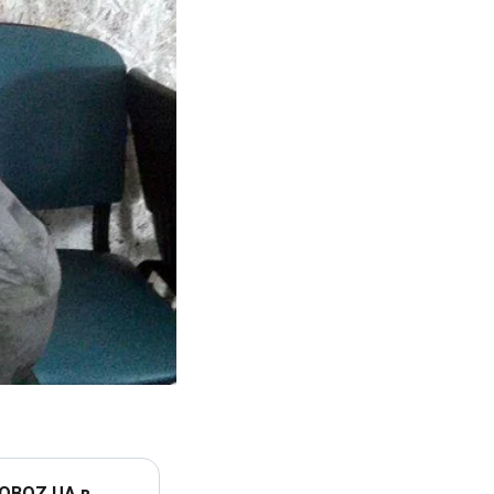
 OBOZ.UA в