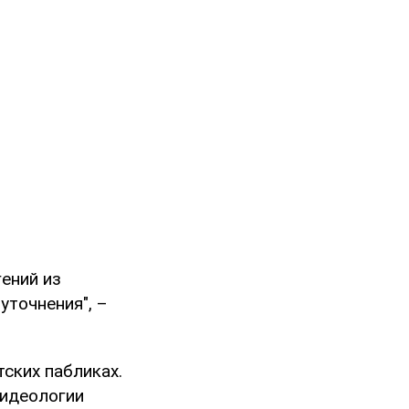
гений из
уточнения", –
ских пабликах.
 идеологии