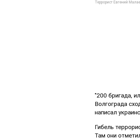
"200 бригада, и
Волгограда сход
написал украинс
Гибель террори
Там они отмети