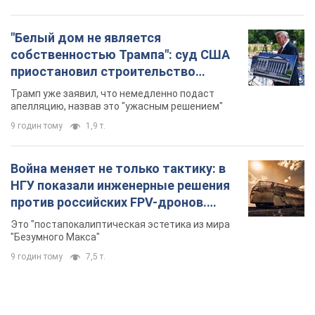
"Белый дом не является
собственностью Трампа": суд США
приостановил строительство
бального зала стоимостью 400 млн
Трамп уже заявил, что немедленно подаст
долларов
апелляцию, назвав это "ужасным решением"
9 годин тому
1,9 т.
Война меняет не только тактику: в
НГУ показали инженерные решения
против российских FPV-дронов.
Фото
Это "постапокалиптическая эстетика из мира
"Безумного Макса"
9 годин тому
7,5 т.