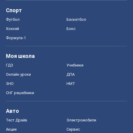
ГДЗ
Учебники
Онлайн уроки
ДПА
ЗНО
НМТ
СНГ решебники
Авто
Тест Драйв
Электромобили
Акции
Сервис
Food Oboz
Рецепты
Напитки
Диеты
Экономика