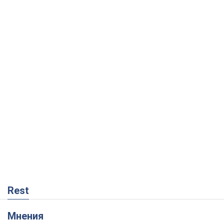
Rest
Мнения
Кремль переносит войну в тыл Европы:
под угрозой критическая логистика
Виктор Ягун
11,5 т.
На чьей стороне истории выступает
Дональд Трамп?