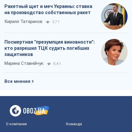
Марина Ставнійчук
8,4 т.
Все мнения
О компании
Команда
Правовая информация
Политика
конфиденциальности
Реклама на сайте
Документы
Редакционная политика
Журналисты OBOZ.UA на месте
событий
OBOZ.UA
Политика