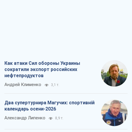
Как атаки Сил обороны Украины
сократили экспорт российских
нефтепродуктов
Андрей Клименко
3,1 т.
Два супертурнира Магучих: спортивній
календарь осени-2026
Александр Липенко
8,9 т.
Ракетный щит и меч Украины: ставка
на производство собственных ракет
Кирилл Татаринов
3,7 т.
Посмертная "презумпция виновности":
кто разрешил ТЦК судить погибших
защитников