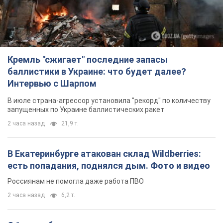
В июле страна-агрессор установила "рекорд" по количеству
запущенных по Украине баллистических ракет
2 часа назад
21,9 т.
В Екатеринбурге атакован склад Wildberries:
есть попадания, поднялся дым. Фото и видео
Россиянам не помогла даже работа ПВО
2 часа назад
6,2 т.
С 1 сентября украинским учителям повысят
зарплаты: Корецкий раскрыл подробности
Одновременно с повышением зарплат педагогам
правительство объявило об увеличении студенческих
стипендий
8 часов назад
7,8 т.