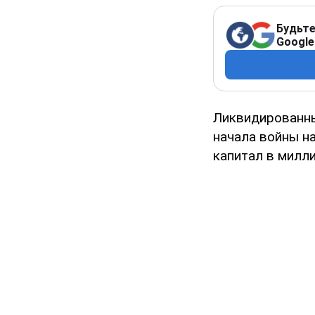
Будьте
Google
Ликвидированны
начала войны н
капитал в милл