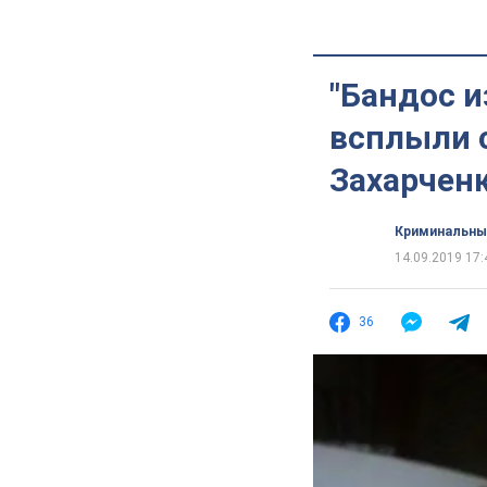
"Бандос и
всплыли 
Захарчен
Криминальны
14.09.2019 17:
36