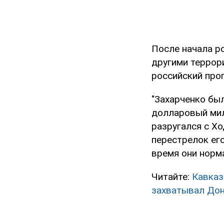
После начала р
другими террор
российский про
"Захарченко бы
долларовый мил
разругался с Хо
перестрелок его
время они норм
Читайте:
Кавказ
захватывал До