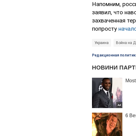
Напомним, росс
заявил, что нав
захваченная тер
попросту
начал
Украина
Война на Д
Редакционная политик