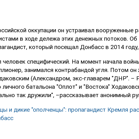
оссийской оккупации он устраивал вооруженные р
истами в ходе дележа этих денежных потоков. Об
пагандист, который посещал Донбасс в 2014 году
л человек специфический. На момент начала войн
лионер, занимался контрабандой угля. Потом он
даковским (Александром, экс-главарем "ДНР". – Р
 личного батальона "Оплот" и "Востока" Ходаковс
ально так дружили", –рассказывает анонимный ру
цы и дикие "ополченцы": пропагандист Кремля рас
нбасс