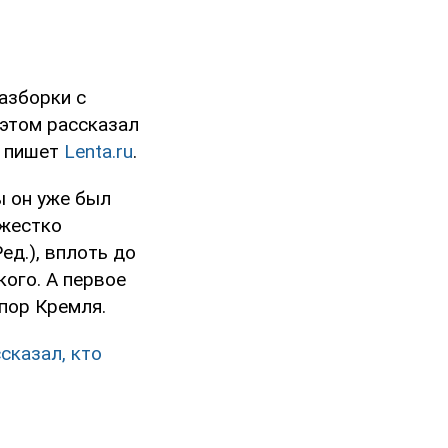
азборки с
 этом рассказал
, пишет
Lenta.ru
.
ы он уже был
 жестко
ед.), вплоть до
кого. А первое
пор Кремля.
сказал, кто