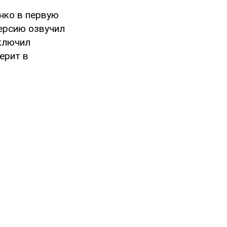
енко в первую
версию озвучил
сключил
ерит в