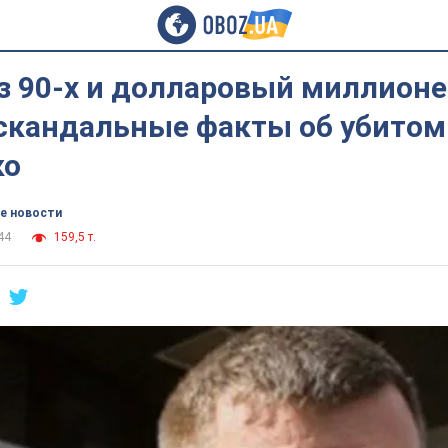
з 90-х и долларовый миллионе
скандальные факты об убитом
ко
е новости
44
159,5 т.