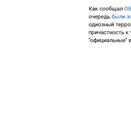
Как сообщал
O
очередь
были з
одиозный террор
причастность к 
"официальные" 