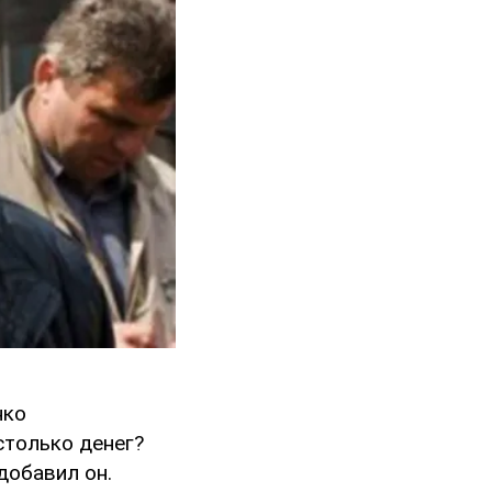
нко
 столько денег?
добавил он.