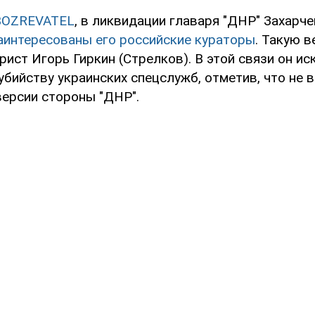
BOZREVATEL
, в ликвидации главаря "ДНР" Захарч
аинтересованы его российские кураторы
. Такую 
ист Игорь Гиркин (Стрелков). В этой связи он и
убийству украинских спецслужб, отметив, что не в
версии стороны "ДНР".