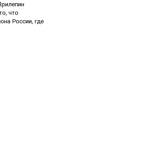
Прилепин
го, что
она России, где