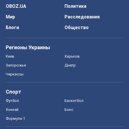
Футбол
Баскетбол
Хоккей
Бокс
Формула-1
Моя школа
ГДЗ
Учебники
Онлайн уроки
ДПА
ЗНО
НМТ
СНГ решебники
Авто
Тест Драйв
Электромобили
Акции
Сервис