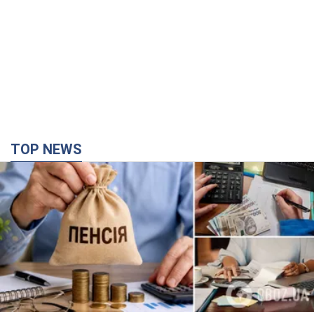
Украинцы "хакнули" Пенсионный фонд:
выплаты массово увеличивают из-за исков, но
денег не хватает
Как пересчитывают пенсии
2 часа назад
47,6 т.
Под атакой был НПЗ: в российском Ярославле
прогремела серия взрывов. Фото и видео
В промзоне фиксирует несколько очагов пожара
4 минуты назад
3,3 т.