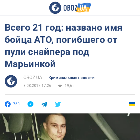
Всего 21 год: названо имя
бойца АТО, погибшего от
пули снайпера под
Марьинкой
OBOZ.UA
Криминальные новости
8.08.2017 17:26
19,6 т.
768