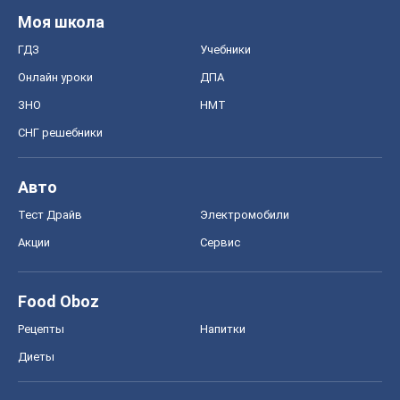
Food Oboz
Рецепты
Напитки
Диеты
Экономика
Рынки и компании
Mакроэкономика
MedOboz
Новости медицины
MAMACLUB
Шоу
Афиша
Сплетни
Красота
Мода
Женский Журнал