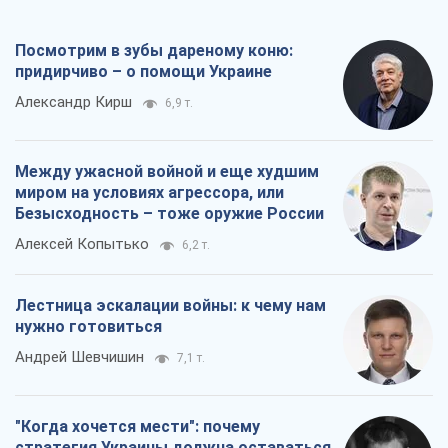
нужно готовиться
Андрей Шевчишин
7,1 т.
"Когда хочется мести": почему
стратегия Украины должна оставаться
другой
Серж Марко
7,6 т.
Все мнения
О компании
Команда
Правовая информация
Политика
конфиденциальности