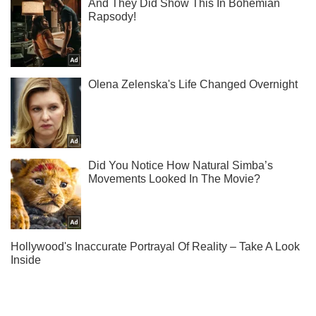
Ты еще не читаешь наш Telegram? А зря! Подписывайся