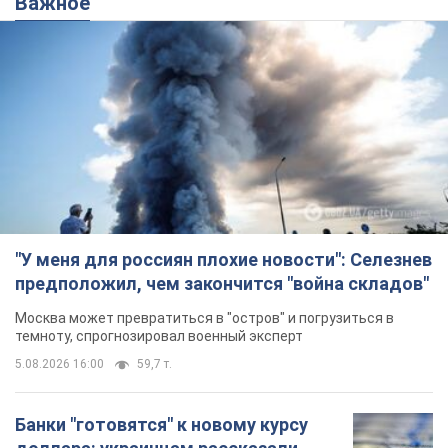
темноту, спрогнозировал военный эксперт
5.08.2026 16:00
59,7 т.
Банки "готовятся" к новому курсу
доллара: украинцам рассказали,
чего ожидать
Каким будет курс валюты в обменниках
10 часов назад
116,1 т.
"Джипинг разрушает экосистемы,
которые формировались сотни
лет": в Greenpeace забили тревогу
В высокогорье расположены альпийские и
субальпийские луга – редкие природные
комплексы, которые формировались на протяжении сотен
лет
10 часов назад
1,3 т.