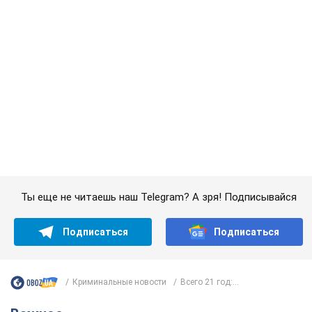
Подписаться
Подписаться
Криминальные новости
Всего 21 год:...
Важное
"У меня для россиян плохие новости": Селезнев
предположил, чем закончится "война складов"
Москва может превратиться в "остров" и погрузиться в