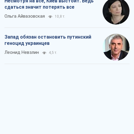
Посмотрим в зубы дареному коню:
придирчиво – о помощи Украине
Александр Кирш
6,9 т.
Между ужасной войной и еще худшим
миром на условиях агрессора, или
Безысходность – тоже оружие России
Алексей Копытько
6,2 т.
Лестница эскалации войны: к чему нам