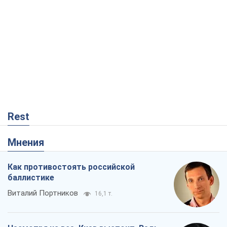
Как противостоять российской
баллистике
Виталий Портников
16,1 т.
Несмотря на все, Киев выстоит. Ведь
сдаться значит потерять все
Ольга Айвазовская
10,8 т.
Запад обязан остановить путинский
геноцид украинцев
Леонид Невзлин
4,5 т.