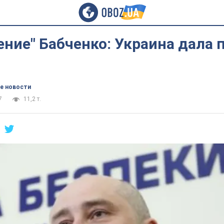
ние" Бабченко: Украина дала 
е новости
7
11,2 т.