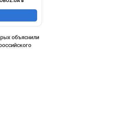
 OBOZ.UA в
орых объяснили
российского