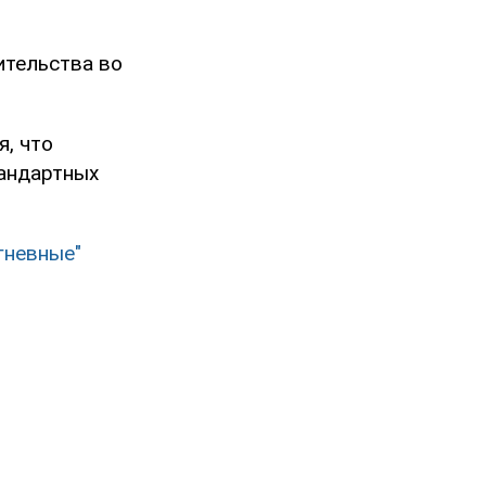
ительства во
я, что
тандартных
гневные"