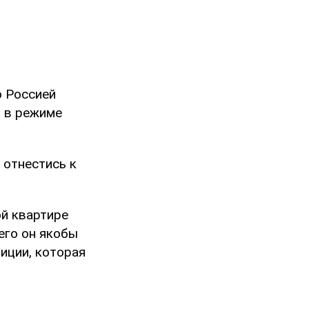
о Россией
и в режиме
 отнестись к
ой квартире
чего он якобы
иции, которая