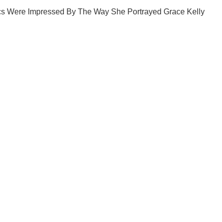
доедаем! Только самое важное - подписывайся на наш Telegra
Подписаться
Подписа
ьные новости
"Воскрешение" Бабченко: Украина...