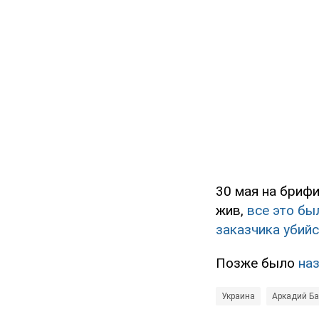
30 мая на брифи
жив,
все это б
заказчика убийс
Позже было
на
Украина
Аркадий Б