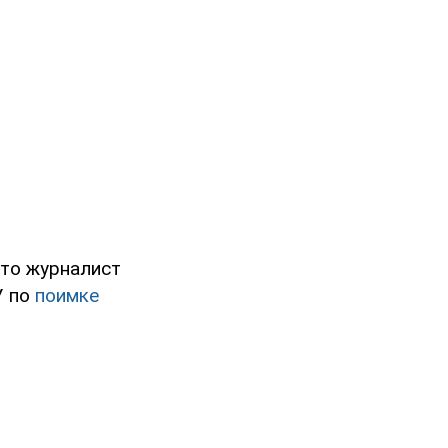
что журналист
У по
поимке