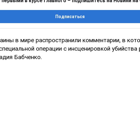
 первыми в курсе главного – подпишитесь на Новини на
Подписаться
аины в мире распространили комментарии, в кот
специальной операции с инсценировкой убийства 
адия Бабченко.