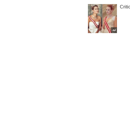
Не на
Криминал
Важное