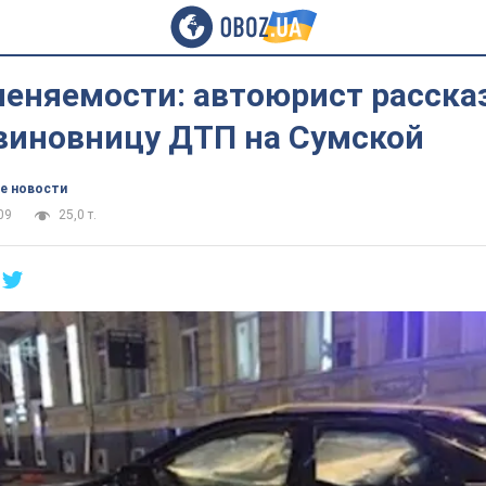
еняемости: автоюрист рассказ
виновницу ДТП на Сумской
е новости
09
25,0 т.