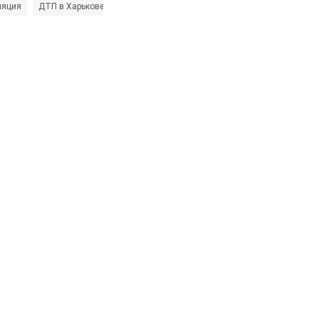
ляция
ДТП в Харькове
ДТП