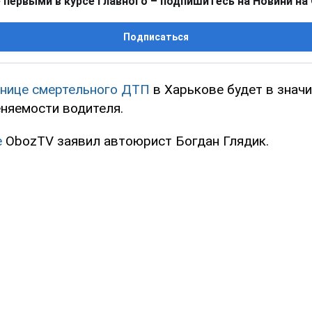
 первыми в курсе главного – подпишитесь на Новини на
Подписаться
нице смертельного ДТП
в Харькове будет в значи
еняемости водителя.
е
ObozTV
заявил автоюрист Богдан Глядик.