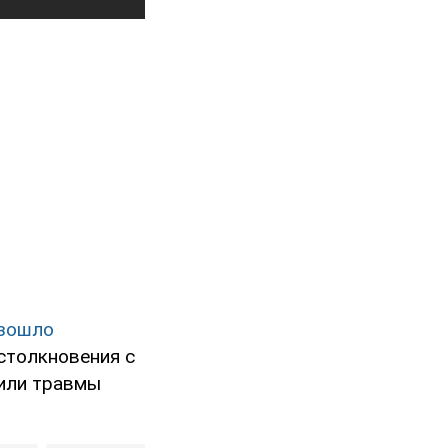
изошло
столкновения с
чили травмы