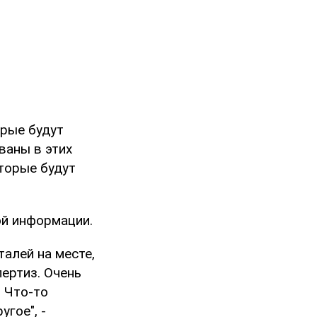
орые будут
ваны в этих
оторые будут
ой информации.
талей на месте,
пертиз. Очень
. Что-то
гое", -