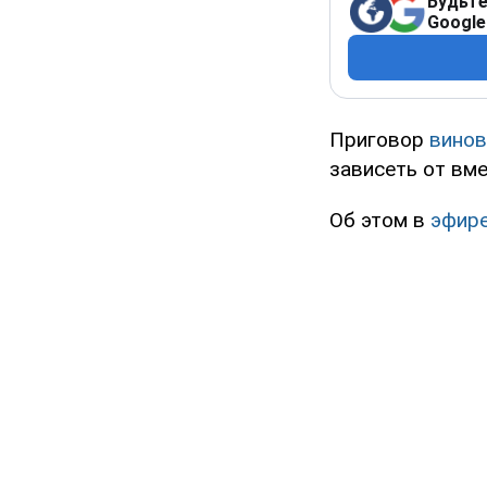
Будьте
Google
Приговор
винов
зависеть от вм
Об этом в
эфир