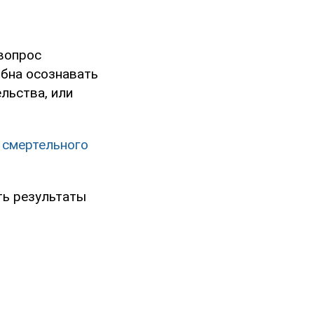
 вопрос
обна осознавать
льства, или
 смертельного
ть результаты