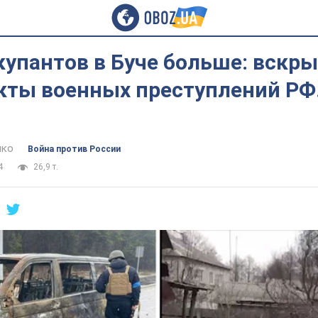
купантов в Буче больше: вскр
кты военных преступлений РФ.
нко
Война против России
4
26,9 т.