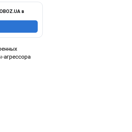
 OBOZ.UA в
оенных
ы-агрессора