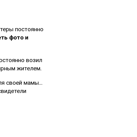
нтеры постоянно
ть фото и
постоянно возил
ирным жителем.
я своей мамы...
свидетели