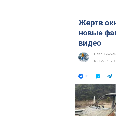
Жертв ок
новые фа
видео
Олег Тимче
5.04.2022 17:3
31