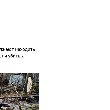
олжают находить
ашли убитых