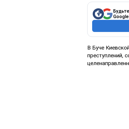
Будьте
Google
В Буче Киевско
преступлений, 
целенаправленн