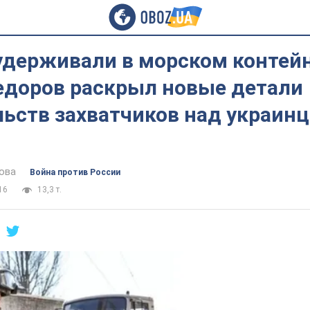
держивали в морском контейн
Федоров раскрыл новые детали
ьств захватчиков над украинц
ова
Война против России
16
13,3 т.