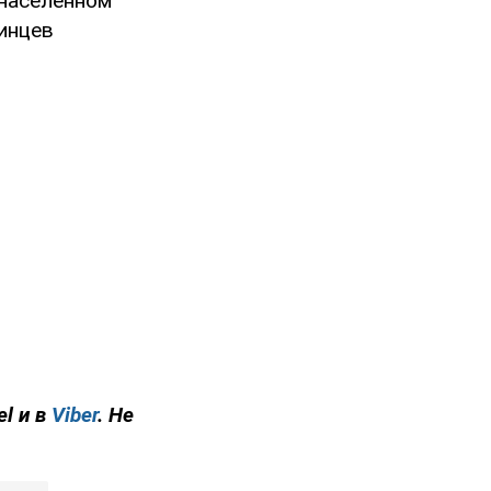
населенном
аинцев
el и в
Viber
. Не