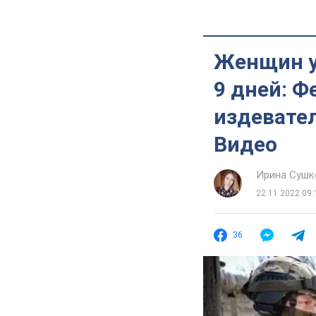
Женщин у
9 дней: 
издевател
Видео
Ирина Сушк
22.11.2022 09:
36