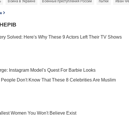
ь
Война в Украине
Военные преступления России
пытки
Иван Ф
а