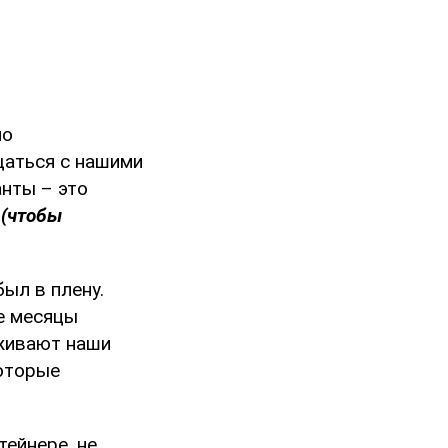
но
щаться с нашими
анты – это
и
(чтобы
ыл в плену.
ие месяцы
рживают наши
которые
ейнере, не