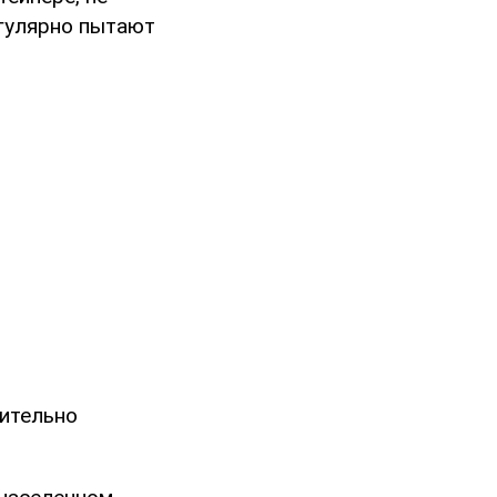
егулярно пытают
чительно