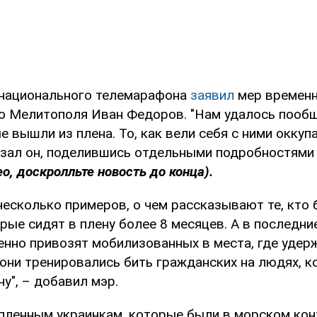
 национального телемарафона
заявил
мер времен
о Мелитополя Иван Федоров. "Нам удалось пооб
 вышли из плена. То, как вели себя с ними оккуп
казал он, поделившись отдельными подробностям
о, доскролльте новость до конца).
есколько примеров, о чем рассказывают те, кто б
рые сидят в плену более 8 месяцев. А в последн
енно привозят мобилизованных в места, где уде
 они тренировались бить гражданских на людях, 
ну", – добавил мэр.
 пленным украинкам, которые были в морском конт