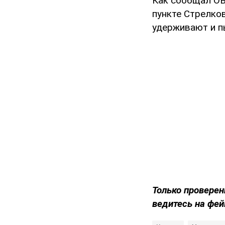
Как сообщал O
пункте Стрелко
удерживают и п
Только
проверен
ведитесь на фей