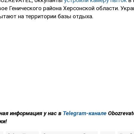
BOZREVATEL, оккупанты
устроили камеру пыток
в 
вое Генического района Херсонской области. Укр
ытают на территории базы отдыха.
ная информация у нас в
Telegram-канале
Obozrevat
ки!