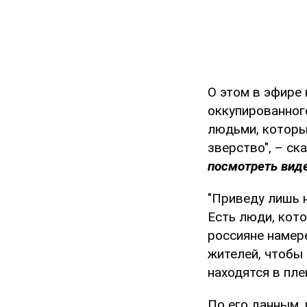
О этом в эфире
оккупированног
людьми, которые
зверство", – с
посмотреть виде
"Приведу лишь н
Есть люди, кото
россияне намер
жителей, чтобы
находятся в пле
По его данным,