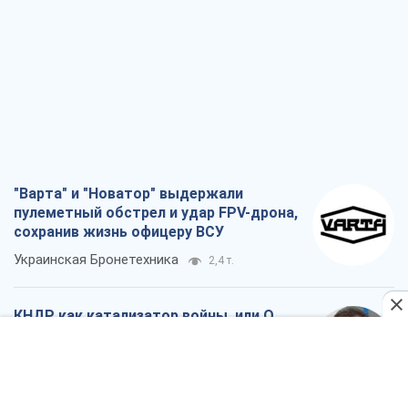
"Варта" и "Новатор" выдержали
пулеметный обстрел и удар FPV-дрона,
сохранив жизнь офицеру ВСУ
Украинская Бронетехника
2,4 т.
КНДР как катализатор войны, или О
новом этапе российско-
северокорейского союза
Алексей Кущ
2,6 т.