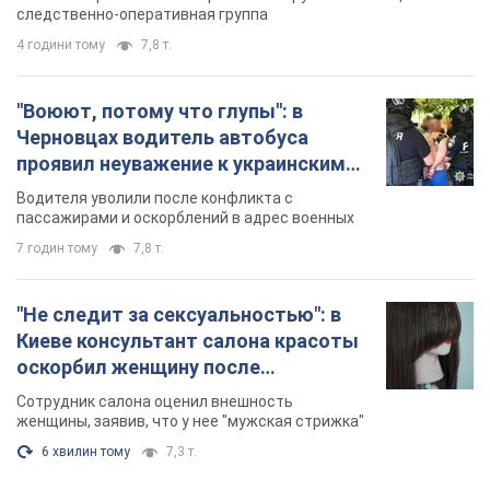
следственно-оперативная группа
4 години тому
7,8 т.
"Воюют, потому что глупы": в
Черновцах водитель автобуса
проявил неуважение к украинским
военным и поплатился за это.
Водителя уволили после конфликта с
Видео
пассажирами и оскорблений в адрес военных
7 годин тому
7,8 т.
"Не следит за сексуальностью": в
Киеве консультант салона красоты
оскорбил женщину после
химиотерапии, разгорелся скандал.
Сотрудник салона оценил внешность
Фото
женщины, заявив, что у нее "мужская стрижка"
6 хвилин тому
7,3 т.