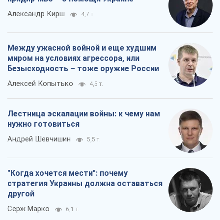
Александр Кирш
4,7 т.
Между ужасной войной и еще худшим
миром на условиях агрессора, или
Безысходность – тоже оружие России
Алексей Копытько
4,5 т.
Лестница эскалации войны: к чему нам
нужно готовиться
Андрей Шевчишин
5,5 т.
"Когда хочется мести": почему
стратегия Украины должна оставаться
другой
Серж Марко
6,1 т.