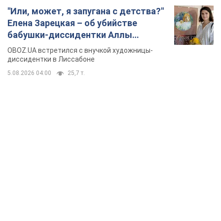
"Или, может, я запугана с детства?"
Елена Зарецкая – об убийстве
бабушки-диссидентки Аллы
Горской, критике сына Стуса и
OBOZ.UA встретился с внучкой художницы-
бегстве в Португалию с пятью
диссидентки в Лиссабоне
детьми
5.08.2026 04:00
25,7 т.