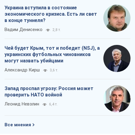
Запад проспал угрозу: Россия может
проверить НАТО войной
Леонид Невзлин
6,4 т.
Все мнения
О компании
Команда
Правовая информация
Политика
конфиденциальности
Реклама на сайте
Документы
Редакционная политика
Журналисты OBOZ.UA на месте
событий