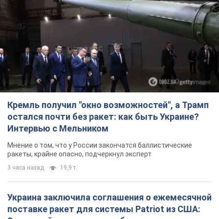
Интервью с Мельником
Мнение о том, что у России закончатся баллистические
ракеты, крайне опасно, подчеркнул эксперт
3 часа назад
19,9 т.
Украина заключила соглашения о ежемесячной
поставке ракет для системы Patriot из США:
Зеленский раскрыл подробности
Киев также ведет активные переговоры с европейскими
партнерами
час назад
1,2 т.
Заботилась об учениках и поддерживала
учителей: в результате удара РФ по Киевской
области погибли директор киевского лицея, её
муж и внук
Вечная память жертвам российского террора
2 часа назад
12,2 т.