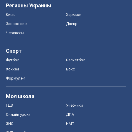
Формула-1
Моя школа
ГДЗ
Учебники
Онлайн уроки
ДПА
ЗНО
НМТ
СНГ решебники
Авто
Тест Драйв
Электромобили
Акции
Сервис
Food Oboz
Рецепты
Напитки
Диеты