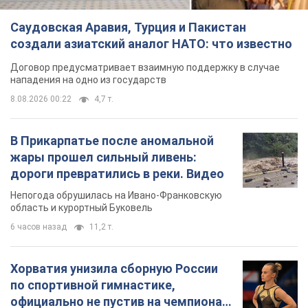
Непогода обрушилась на Ивано-Франковскую
область и курортный Буковель
6 часов назад
11,2 т.
Хорватия унизила сборную России
по спортивной гимнастике,
официально не пустив на чемпионат
Европы основных спортсменов
Турнир пройдет в Загребе с 13 по 23 августа
5 часов назад
9,0 т.