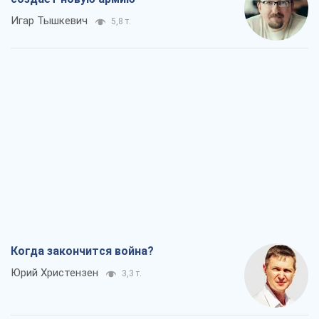
Когда закончится война?
Юрий Христензен
3,3 т.
Украина вступила в состояние
экономического кризиса. Есть ли свет
в конце туннеля?
Вадим Денисенко
2,8 т.
Чей будет Крым, тот и победит (NSJ), а
украинских футбольных чиновников
могут назвать убийцами
Александр Кирш
3,6 т.