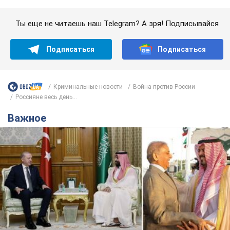
Саудовская Аравия, Турция и Пакистан
создали азиатский аналог НАТО: что известно
Договор предусматривает взаимную поддержку в случае
нападения на одно из государств
8.08.2026 00:22
4,7 т.
В Прикарпатье после аномальной
жары прошел сильный ливень:
дороги превратились в реки. Видео