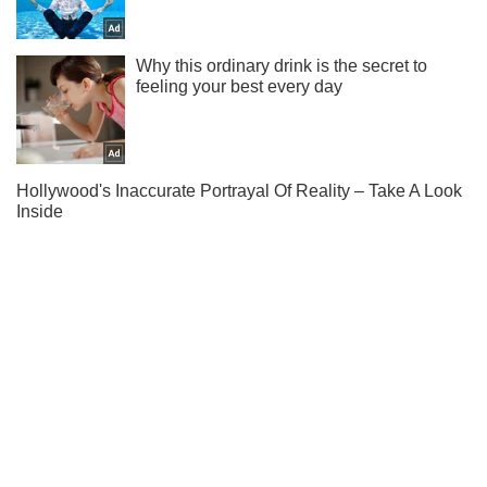
Ты еще не читаешь наш Telegram? А зря! Подписывайся
Подписаться
Подписаться
Криминальные новости
Война против России
Россияне весь день...
Важное