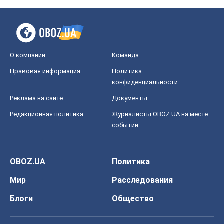
OBOZ.UA
Политика
Мир
Расследования
Блоги
Общество
Регионы Украины
Киев
Харьков
Запорожье
Днепр
Черкассы
Спорт
Футбол
Баскетбол
Хоккей
Бокс