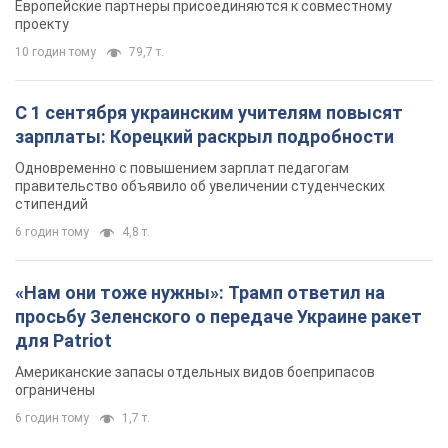
Европейские партнеры присоединяются к совместному
проекту
10 годин тому
79,7 т.
С 1 сентября украинским учителям повысят
зарплаты: Корецкий раскрыл подробности
Одновременно с повышением зарплат педагогам
правительство объявило об увеличении студенческих
стипендий
6 годин тому
4,8 т.
«Нам они тоже нужны»: Трамп ответил на
просьбу Зеленского о передаче Украине ракет
для Patriot
Американские запасы отдельных видов боеприпасов
ограничены
6 годин тому
1,7 т.