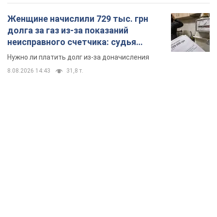
Женщине начислили 729 тыс. грн
долга за газ из-за показаний
неисправного счетчика: судья
вынес неожиданное решение
Нужно ли платить долг из-за доначисления
8.08.2026 14:43
31,8 т.