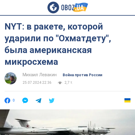
NYT: в ракете, которой
ударили по "Охматдету",
была американская
микросхема
Михаил Левакин
Война против России
25.07.2024 22:36
2,7 т.
0