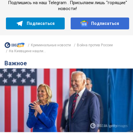
Супруга тяжелобольного Джо Байдена
назвала первый симптом, который
сигнализировал о его "агрессивном" раке
Сначала врачи не обратили на это должного внимания
9 годин тому
12,9 т.
Ее убила Россия: умерла 13-летняя
девочка, раненая в результате
российской атаки на Сумскую
область. Фото
В тот день во время российского обстрела
погибли ее брат, отчим и бабушка
10 годин тому
9,8 т.