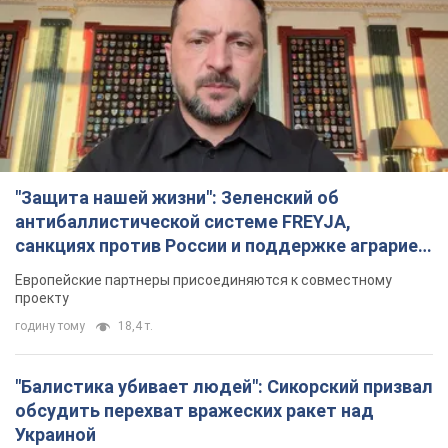
"Балистика убивает людей": Сикорский призвал
обсудить перехват вражеских ракет над
Украиной
Глава МИД Польши призвал сбивать российские ракеты над
Украиной
2 години тому
4,2 т.
Налоговая служба передаст Минобороны
данные о мужчинах в возрасте от 18 до 60 лет:
зачем это нужно
Это необходимо для проверки воинского учета
3 години тому
16,7 т.