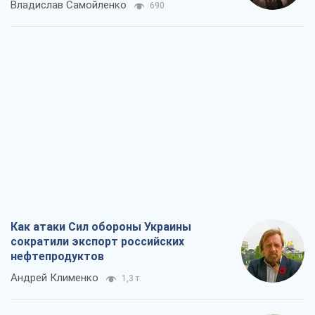
сократили экспорт российских
нефтепродуктов
Андрей Клименко
1,3 т.
Два супертурнира Магучих: спортивній
календарь осени-2026
Александр Липенко
1,9 т.
Ракетный щит и меч Украины: ставка
на производство собственных ракет
Кирилл Татаринов
2,0 т.
Посмертная "презумпция виновности":
кто разрешил ТЦК судить погибших
защитников
Марина Ставнійчук
4,9 т.