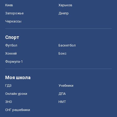
Онлайн уроки
ДПА
ЗНО
НМТ
СНГ решебники
Авто
Тест Драйв
Электромобили
Акции
Сервис
Food Oboz
Рецепты
Напитки
Диеты
Экономика
Рынки и компании
Mакроэкономика