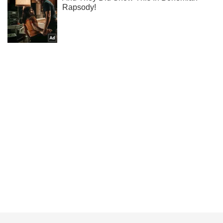
Подпишись на наш Telegram . Присылаем лишь "горящие"
новости!
Подписаться
Подписаться
Криминальные новости
Война против России
На Киевщине нашли...
Важное