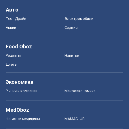
MedOboz
Новости медицины
MAMACLUB
Шоу
Афиша
Сплетни
Красота
Мода
Женский Журнал