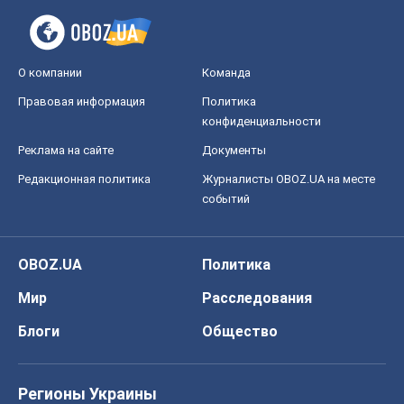
Блоги
Общество
Регионы Украины
Киев
Харьков
Запорожье
Днепр
Черкассы
Спорт
Футбол
Баскетбол
Хоккей
Бокс
Формула-1
Моя школа
ГДЗ
Учебники