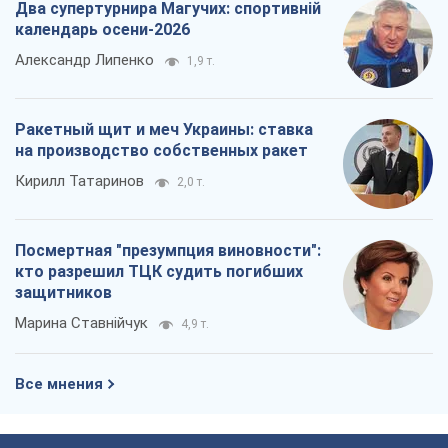
Все мнения
О компании
Команда
Правовая информация
Политика
конфиденциальности
Реклама на сайте
Документы
Редакционная политика
Журналисты OBOZ.UA на месте
событий
OBOZ.UA
Политика
Мир
Расследования