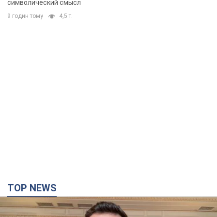
TOP NEWS
"Защита нашей жизни": Зеленский об
антибаллистической системе FREYJA,
санкциях против России и поддержке аграриев.
Видео
Европейские партнеры присоединяются к совместному
проекту
годину тому
18,4 т.